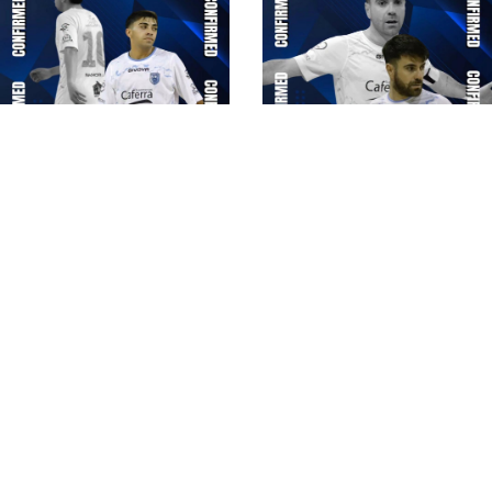
#futsalmercato,
Cassano delle Murge:
Il Cassano delle
Colaianni potrà
Murge chiude il
contare anche su
#futsalmercato in
Veneziani e Lassandro
bellezza: Alemao
#futsalmercato,
completa il roster di
Cassano delle Murge:
Colaianni
#futsalmercato, il
D'Ambrosio rinnova
Cassano delle Murge
per un'altra stagione
prosegue con le
conferme: è il turno di
Rella