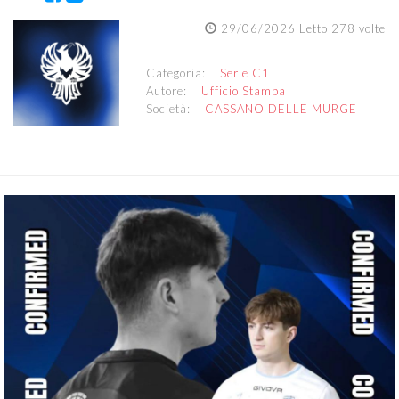
29/06/2026 Letto 278 volte
Categoria:
Serie C1
Autore:
Ufficio Stampa
Società:
CASSANO DELLE MURGE