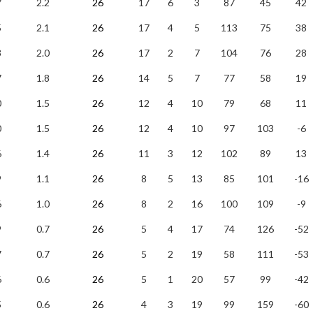
7
2.2
26
17
6
3
87
45
42
5
2.1
26
17
4
5
113
75
38
3
2.0
26
17
2
7
104
76
28
7
1.8
26
14
5
7
77
58
19
0
1.5
26
12
4
10
79
68
11
0
1.5
26
12
4
10
97
103
-6
6
1.4
26
11
3
12
102
89
13
9
1.1
26
8
5
13
85
101
-16
6
1.0
26
8
2
16
100
109
-9
9
0.7
26
5
4
17
74
126
-52
7
0.7
26
5
2
19
58
111
-53
6
0.6
26
5
1
20
57
99
-42
5
0.6
26
4
3
19
99
159
-60