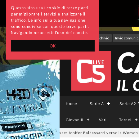
Questo sito usa i cookie di terze parti
per migliorare i servizi e analizzare il
traffico. Le info sulla tua navigazione
sono condivise con queste terze parti.
Navigando ne accetti l'uso dei cookie.
Accedi
Archivio
Invio comunica
OK
Home
Serie A
Serie A2 É
Giovanili
Vari
Tornei
mercato a tinte giallorosse: Jenifer Baldassarri verso la Women Roma