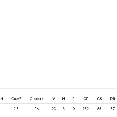
ti
Coeff
Giocate
V
N
P
GF
GS
DR
2
2.8
26
23
3
0
152
65
87