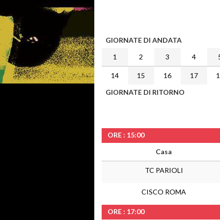
GIORNATE DI ANDATA
1
2
3
4
14
15
16
17
GIORNATE DI RITORNO
ORE : 15:00
Casa
TC PARIOLI
CISCO ROMA
ORE : 17:00