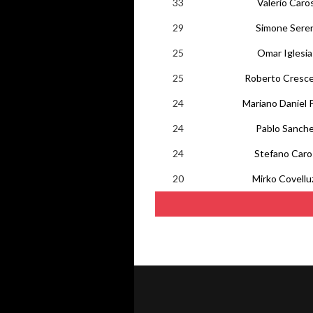
33
Valerio Caros
29
Simone Sere
25
Omar Iglesia
25
Roberto Cresc
24
Mariano Daniel 
24
Pablo Sanch
24
Stefano Caro
20
Mirko Covelluz