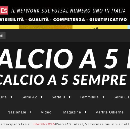
ti
lite
Serie A2
Serie B
Femminile
Serie C1
Nazionale
Video
Magazine
Partite Odierne
anti laziali
06/08/2026
#SerieC2Futsal, 55 formazioni al via nel Lazio: l