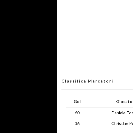
Classifica Marcatori
Gol
Giocato
60
Daniele To
36
Christian P