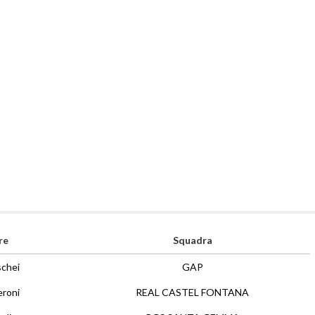
re
Squadra
schei
GAP
eroni
REAL CASTEL FONTANA