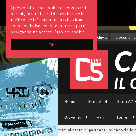
Questo sito usa i cookie di terze parti
per migliorare i servizi e analizzare il
traffico. Le info sulla tua navigazione
sono condivise con queste terze parti.
Navigando ne accetti l'uso dei cookie.
Accedi
Archivio
Invio comunica
OK
Home
Serie A
Serie A2 É
Giovanili
Vari
Tornei
eCFemminile, sono 14 i team ai nastri di partenza: l'elenco delle partecip