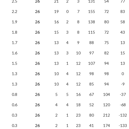
2.5
26
21
2
3
131
54
77
2.2
26
19
0
7
155
72
83
1.9
26
16
2
8
138
80
58
1.8
26
15
3
8
115
72
43
1.7
26
13
4
9
88
75
13
1.6
26
13
3
10
97
82
15
1.5
26
13
1
12
107
94
13
1.3
26
10
4
12
98
98
0
1.3
26
10
4
12
85
94
-9
0.8
26
5
5
16
67
104
-37
0.6
26
4
4
18
52
120
-68
0.3
26
2
1
23
80
212
-132
0.3
26
2
1
23
41
174
-133