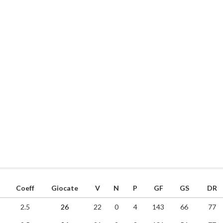
i
Coeff
Giocate
V
N
P
GF
GS
DR
2.5
26
22
0
4
143
66
77