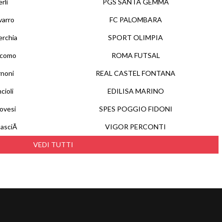
rli
PGS SANTA GEMMA
varro
FC PALOMBARA
erchia
SPORT OLIMPIA
acomo
ROMA FUTSAL
rnoni
REAL CASTEL FONTANA
cioli
EDILISA MARINO
ovesi
SPES POGGIO FIDONI
BasciÃ
VIGOR PERCONTI
VEDI TUTTI