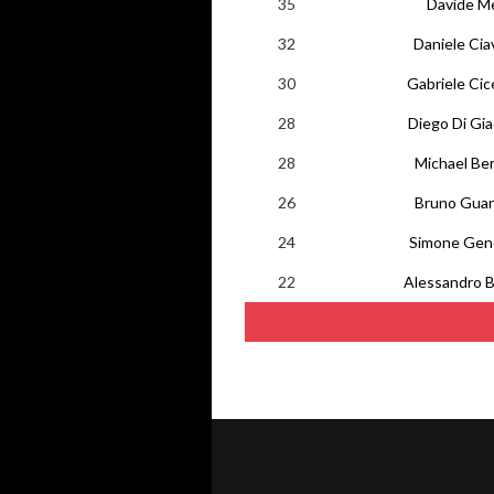
35
Davide Me
32
Daniele Cia
30
Gabriele Cic
28
Diego Di Gi
28
Michael Be
26
Bruno Guan
24
Simone Gen
22
Alessandro 