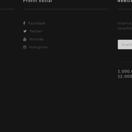
Profili Social
Newsl
Facebook
Inserisc
newslet
Twitter
Youtube
Instagram
1.000.
12.00