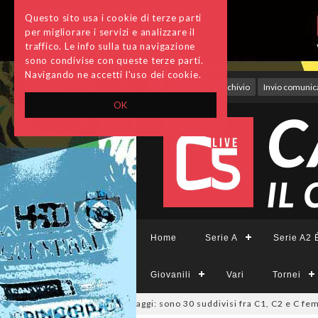
Questo sito usa i cookie di terze parti
per migliorare i servizi e analizzare il
traffico. Le info sulla tua navigazione
sono condivise con queste terze parti.
Navigando ne accetti l'uso dei cookie.
Accedi
Archivio
Invio comunica
OK
Home
Serie A
Serie A2 É
Giovanili
Vari
Tornei
 Lazio, deliberati i ripescaggi: sono 30 suddivisi fra C1, C2 e C femmini