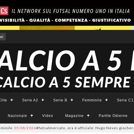
ti
lite
Serie A2
Serie B
Femminile
Serie C1
Nazionale
Video
Magazine
Partite Odierne
le
05/08/2026
#futsalmercato, ora è ufficiale: Hugo Neves giocherà nel Na