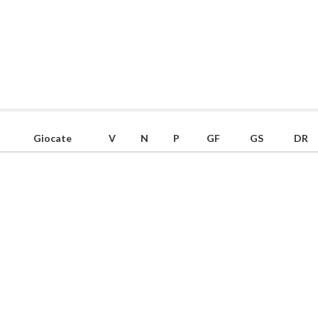
Giocate
V
N
P
GF
GS
DR