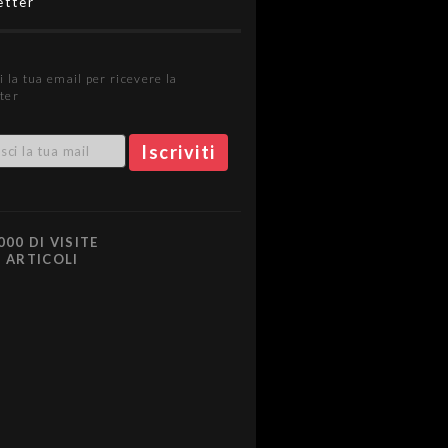
etter
i la tua email per ricevere la
ter
000 DI VISITE
0 ARTICOLI