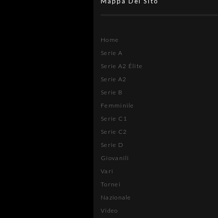
Mappa Del Sito
Home
Serie A
Serie A2 Élite
Serie A2
Serie B
Femminile
Serie C1
Serie C2
Serie D
Giovanili
Vari
Tornei
Nazionale
Video