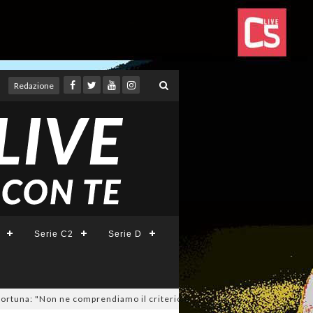
Redazione
Serie C2
Serie D
 "Non ne comprendiamo il criterio". E c'è l'ipotesi rinuncia!
04/08/202