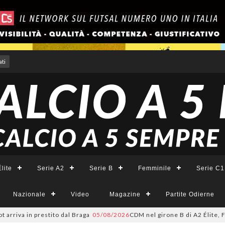
ti
lite
Serie A2
Serie B
Femminile
Serie C1
Nazionale
Video
Magazine
Partite Odierne
a in prestito dal Braga
05/08/2026
CDM nel girone B di A2 Élite, Fortuna: