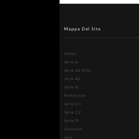
Mappa Del Sito
Home
Serie A
Serie A2 Élite
Serie A2
Serie B
Femminile
Serie C1
Serie C2
Serie D
Giovanili
Vari