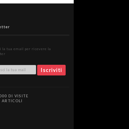
etter
i la tua email per ricevere la
ter
000 DI VISITE
0 ARTICOLI