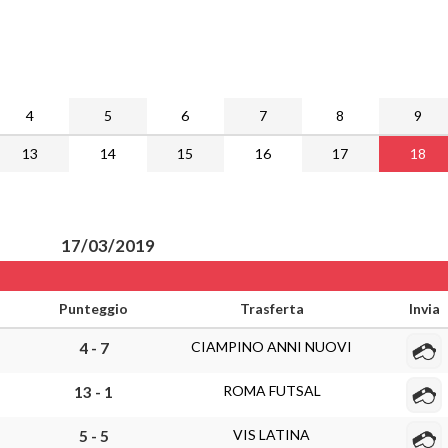
4
5
6
7
8
9
13
14
15
16
17
18
17/03/2019
Punteggio
Trasferta
Invia
CIAMPINO ANNI NUOVI
4 - 7
ROMA FUTSAL
13 - 1
VIS LATINA
5 - 5