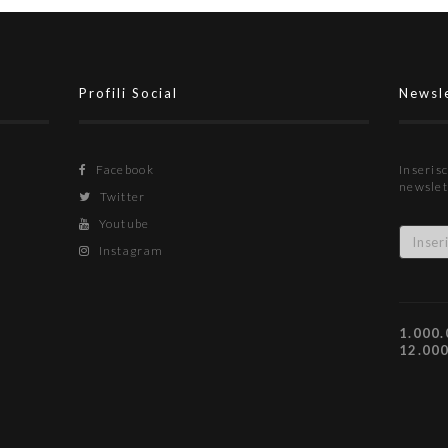
Profili Social
Newsl
Facebook
Inserisc
newslet
Twitter
Youtube
Instagram
1.000.
12.00