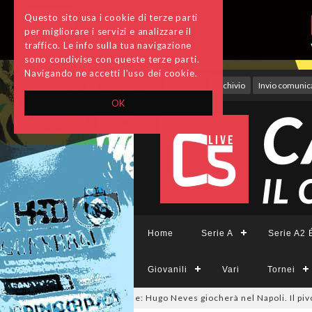
Questo sito usa i cookie di terze parti
per migliorare i servizi e analizzare il
traffico. Le info sulla tua navigazione
sono condivise con queste terze parti.
Navigando ne accetti l'uso dei cookie.
Accedi
Archivio
Invio comunica
OK
Home
Serie A
Serie A2 É
Giovanili
Vari
Tornei
almercato, ora è ufficiale: Hugo Neves giocherà nel Napoli. Il pivot arriv