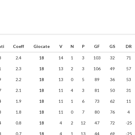
ti
Coeff
Giocate
V
N
P
GF
GS
DR
3
2.4
18
14
1
3
103
32
71
1
2.3
18
13
2
3
106
49
57
9
2.2
18
13
0
5
89
36
53
7
2.1
18
11
4
3
81
50
31
4
1.9
18
11
1
6
73
62
11
3
1.8
18
11
0
7
80
76
4
4
0.8
18
4
2
12
47
72
-25
3
0.7
18
4
1
13
44
69
-25