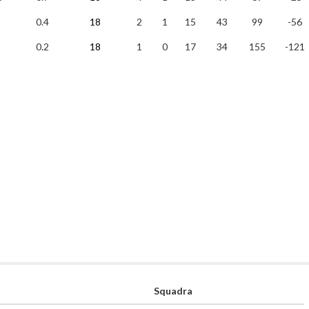
0.4
18
2
1
15
43
99
-56
0.2
18
1
0
17
34
155
-121
Squadra