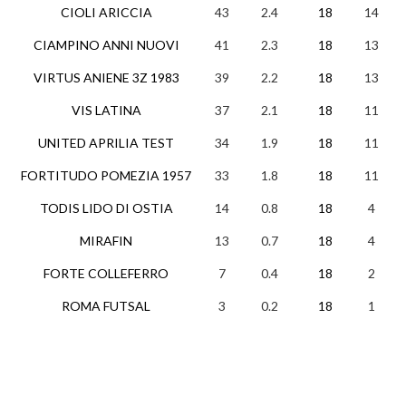
CIOLI ARICCIA
43
2.4
18
14
1
CIAMPINO ANNI NUOVI
41
2.3
18
13
2
VIRTUS ANIENE 3Z 1983
39
2.2
18
13
0
VIS LATINA
37
2.1
18
11
4
UNITED APRILIA TEST
34
1.9
18
11
1
FORTITUDO POMEZIA 1957
33
1.8
18
11
0
TODIS LIDO DI OSTIA
14
0.8
18
4
2
MIRAFIN
13
0.7
18
4
1
FORTE COLLEFERRO
7
0.4
18
2
1
ROMA FUTSAL
3
0.2
18
1
0