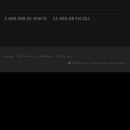
1.000.000 DI VISITE
12.000 ARTICOLI
Home
Chi siamo
Contattaci
Torna su
NEPTA S.r.l. All Rights Reserved.