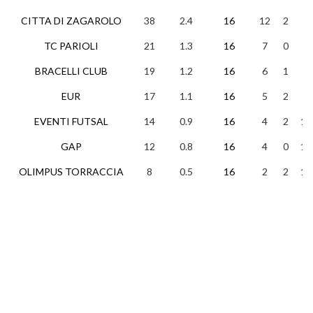
CITTA DI ZAGAROLO
38
2.4
16
12
2
2
TC PARIOLI
21
1.3
16
7
0
9
BRACELLI CLUB
19
1.2
16
6
1
9
EUR
17
1.1
16
5
2
9
EVENTI FUTSAL
14
0.9
16
4
2
10
GAP
12
0.8
16
4
0
12
OLIMPUS TORRACCIA
8
0.5
16
2
2
12