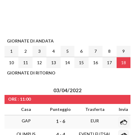
GIORNATE DI ANDATA
1
2
3
4
5
6
7
8
9
10
11
12
13
14
15
16
17
18
GIORNATE DI RITORNO
03/04/2022
ORE : 11:00
Casa
Punteggio
Trasferta
Invia
GAP
EUR
1 - 6
OLIMPUS
EVENTI FUTSAL
4 - 4