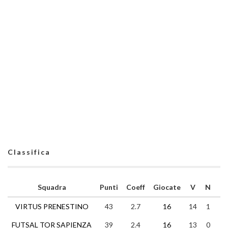
Classifica
Squadra
Punti
Coeff
Giocate
V
N
P
VIRTUS PRENESTINO
43
2.7
16
14
1
1
FUTSAL TOR SAPIENZA
39
2.4
16
13
0
3