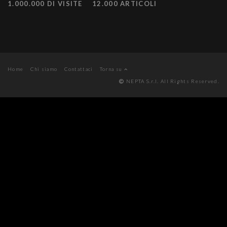
1.000.000 DI VISITE
12.000 ARTICOLI
Home
Chi siamo
Contattaci
Torna su
NEPTA S.r.l. All Rights Reserved.