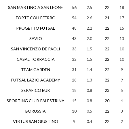
SAN MARTINO A SAN LEONE
56
2.5
22
18
FORTE COLLEFERRO
54
2.6
21
17
PROGETTO FUTSAL
48
2.2
22
15
SAVIO
43
2.0
22
13
SAN VINCENZO DE PAOLI
33
1.5
22
10
CASAL TORRACCIA
32
1.5
22
10
TEAM GARDEN
31
1.4
22
9
FUTSAL LAZIO ACADEMY
28
1.3
22
9
SERAFICO EUR
18
0.8
23
5
SPORTING CLUB PALESTRINA
15
0.8
20
4
BORUSSIA
10
0.5
22
3
VIRTUS SAN GIUSTINO
9
0.4
22
2