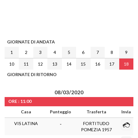
GIORNATE DI ANDATA
1
2
3
4
5
6
7
8
9
10
11
12
13
14
15
16
17
18
GIORNATE DI RITORNO
08/03/2020
ORE : 11:00
Casa
Punteggio
Trasferta
Invia
VIS LATINA
FORTITUDO
-
POMEZIA 1957