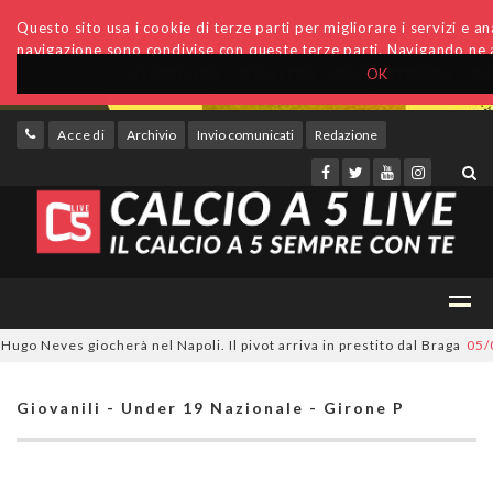
Questo sito usa i cookie di terze parti per migliorare i servizi e anal
navigazione sono condivise con queste terze parti. Navigando ne a
OK
Accedi
Archivio
Invio comunicati
Redazione
 Neves giocherà nel Napoli. Il pivot arriva in prestito dal Braga
05/08/
Giovanili - Under 19 Nazionale - Girone P