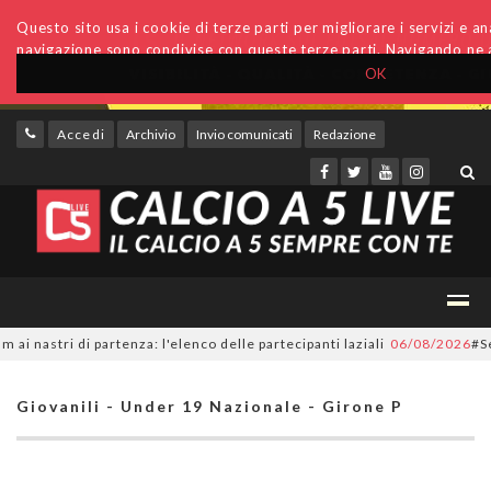
Questo sito usa i cookie di terze parti per migliorare i servizi e anal
navigazione sono condivise con queste terze parti. Navigando ne a
OK
Accedi
Archivio
Invio comunicati
Redazione
nastri di partenza: l'elenco delle partecipanti laziali
06/08/2026
#Seri
Giovanili - Under 19 Nazionale - Girone P