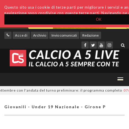
Questo sito usa i cookie di terze parti per migliorare i servizi e anal
navigazione sono condivise con queste terze parti. Navigando ne a
OK
Accedi
Archivio
Invio comunicati
Redazione
tembre con l'andata del turno preliminare: il programma completo
07/08/
Giovanili - Under 19 Nazionale - Girone P