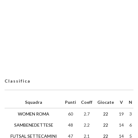
Classifica
Squadra
Punti
Coeff
Giocate
V
N
WOMEN ROMA
60
2.7
22
19
3
SAMBENEDETTESE
48
2.2
22
14
6
FUTSAL SETTECAMINI
47
2.1
22
14
5