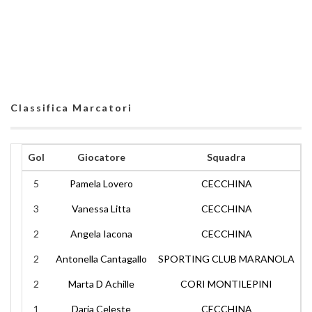
Classifica Marcatori
Gol
Giocatore
Squadra
5
Pamela Lovero
CECCHINA
3
Vanessa Litta
CECCHINA
2
Angela Iacona
CECCHINA
2
Antonella Cantagallo
SPORTING CLUB MARANOLA
2
Marta D Achille
CORI MONTILEPINI
1
Daria Celeste
CECCHINA