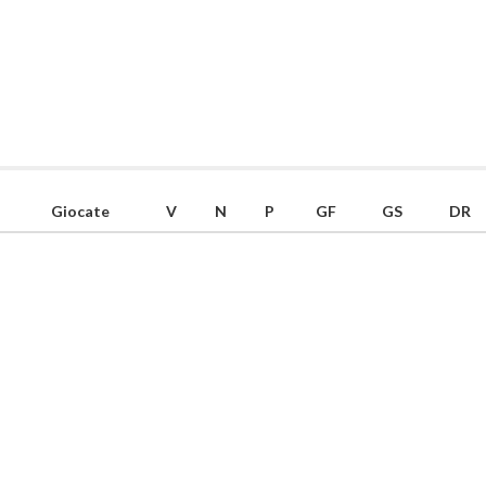
Giocate
V
N
P
GF
GS
DR