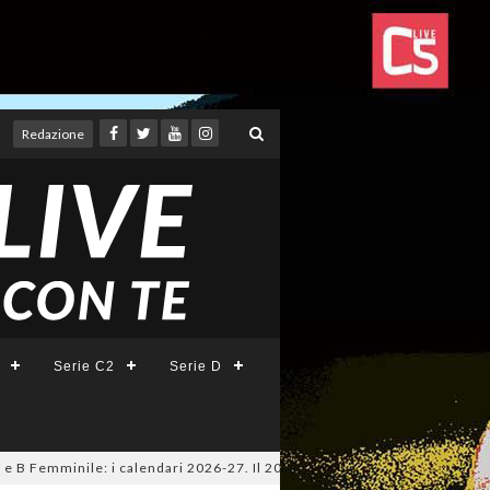
Redazione
Serie C2
Serie D
 Femminile: i calendari 2026-27. Il 20 agosto la presentazione della Seri