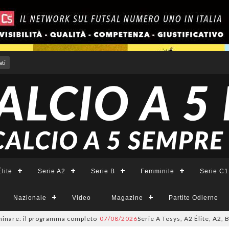
ti
lite
Serie A2
Serie B
Femminile
Serie C1
Nazionale
Video
Magazine
Partite Odierne
are: il programma completo
07/08/2026
Serie A Tesys, A2 Élite, A2, B e B