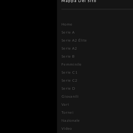
Mappa Del Sito
Home
Serie A
Serie A2 Élite
Serie A2
Serie B
Femminile
Serie C1
Serie C2
Serie D
Giovanili
Vari
Tornei
Nazionale
Video