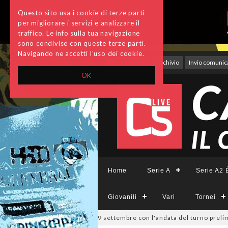
Questo sito usa i cookie di terze parti
per migliorare i servizi e analizzare il
traffico. Le info sulla tua navigazione
sono condivise con queste terze parti.
Navigando ne accetti l'uso dei cookie.
Accedi
Archivio
Invio comunica
OK
Home
Serie A
Serie A2 É
Giovanili
Vari
Tornei
ppa Divisione, si parte il 19 settembre con l'andata del turno prelimin