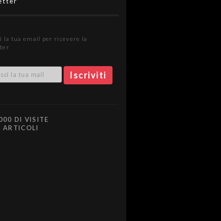
etter
i la tua email per ricevere la
ter
000 DI VISITE
0 ARTICOLI