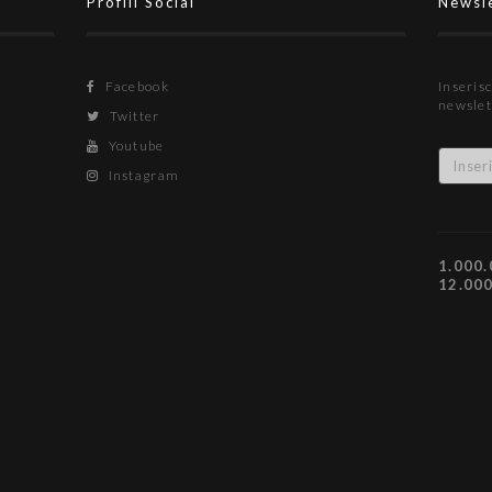
Profili Social
Newsl
Facebook
Inserisc
newslet
Twitter
Youtube
Instagram
1.000.
12.00