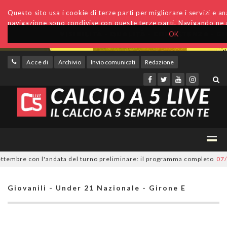
Questo sito usa i cookie di terze parti per migliorare i servizi e anal
navigazione sono condivise con queste terze parti. Navigando ne a
OK
Accedi
Archivio
Invio comunicati
Redazione
embre con l'andata del turno preliminare: il programma completo
07/08/
Giovanili - Under 21 Nazionale - Girone E