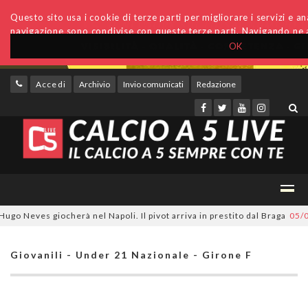
Questo sito usa i cookie di terze parti per migliorare i servizi e anal
navigazione sono condivise con queste terze parti. Navigando ne a
OK
Accedi
Archivio
Invio comunicati
Redazione
 Neves giocherà nel Napoli. Il pivot arriva in prestito dal Braga
05/08/2
Giovanili - Under 21 Nazionale - Girone F