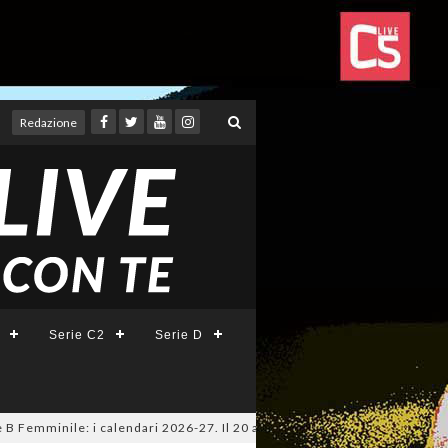
Redazione
Serie C2
Serie D
Femminile: i calendari 2026-27. Il 20 agosto la presentazione della Serie