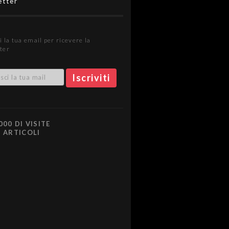
etter
i la tua email per ricevere la
ter
000 DI VISITE
0 ARTICOLI