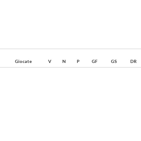
Giocate
V
N
P
GF
GS
DR