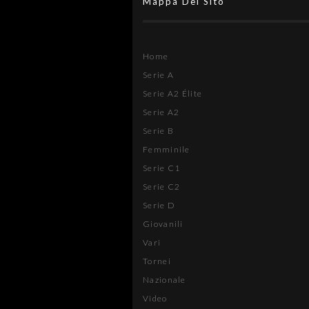
Mappa Del Sito
Home
Serie A
Serie A2 Élite
Serie A2
Serie B
Femminile
Serie C1
Serie C2
Serie D
Giovanili
Vari
Tornei
Nazionale
Video