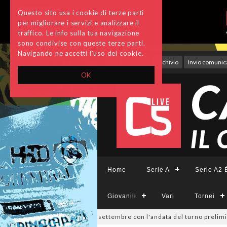
Questo sito usa i cookie di terze parti
per migliorare i servizi e analizzare il
traffico. Le info sulla tua navigazione
sono condivise con queste terze parti.
Navigando ne accetti l'uso dei cookie.
Accedi
Archivio
Invio comunica
OK
Home
Serie A
Serie A2 É
Giovanili
Vari
Tornei
a Divisione, si parte il 19 settembre con l'andata del turno preliminar