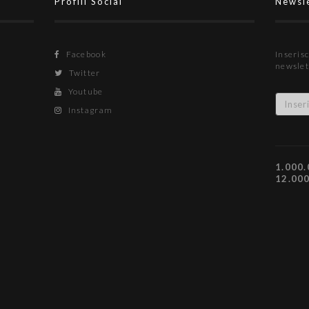
Profili Social
Newsl
Facebook
Inserisc
newslet
Twitter
Youtube
Instagram
1.000.
12.00