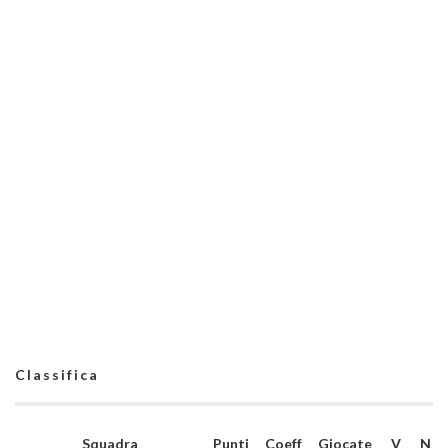
Classifica
Squadra
Punti
Coeff
Giocate
V
N