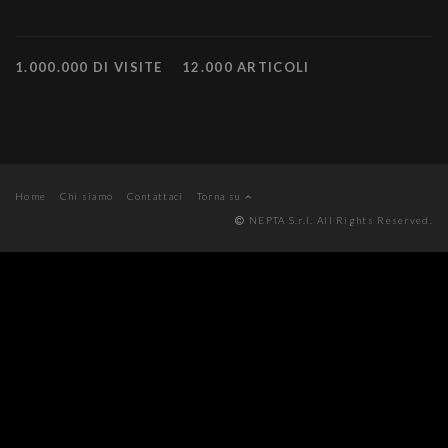
1.000.000 DI VISITE
12.000 ARTICOLI
Home
Chi siamo
Contattaci
Torna su
NEPTA S.r.l. All Rights Reserved.