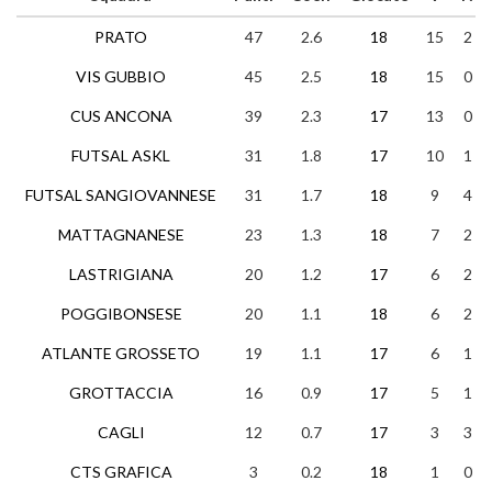
PRATO
47
2.6
18
15
2
VIS GUBBIO
45
2.5
18
15
0
CUS ANCONA
39
2.3
17
13
0
FUTSAL ASKL
31
1.8
17
10
1
FUTSAL SANGIOVANNESE
31
1.7
18
9
4
MATTAGNANESE
23
1.3
18
7
2
LASTRIGIANA
20
1.2
17
6
2
POGGIBONSESE
20
1.1
18
6
2
ATLANTE GROSSETO
19
1.1
17
6
1
GROTTACCIA
16
0.9
17
5
1
CAGLI
12
0.7
17
3
3
CTS GRAFICA
3
0.2
18
1
0