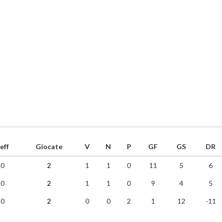
eff
Giocate
V
N
P
GF
GS
DR
.0
2
1
1
0
11
5
6
.0
2
1
1
0
9
4
5
.0
2
0
0
2
1
12
-11