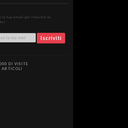
i la tua email per ricevere la
ter
000 DI VISITE
0 ARTICOLI