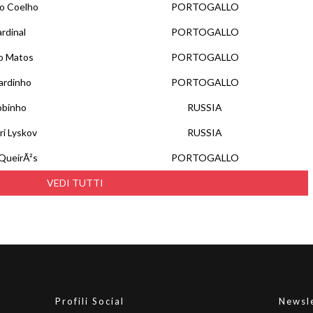
o Coelho
PORTOGALLO
rdinal
PORTOGALLO
o Matos
PORTOGALLO
ardinho
PORTOGALLO
obinho
RUSSIA
ri Lyskov
RUSSIA
 QueirÃ²s
PORTOGALLO
VEDI TUTTI
Profili Social
Newsl