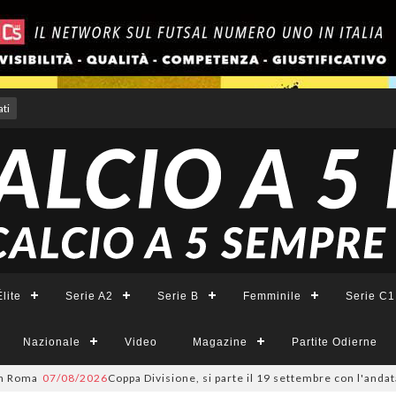
ti
lite
Serie A2
Serie B
Femminile
Serie C1
Nazionale
Video
Magazine
Partite Odierne
a
07/08/2026
Coppa Divisione, si parte il 19 settembre con l'andata del