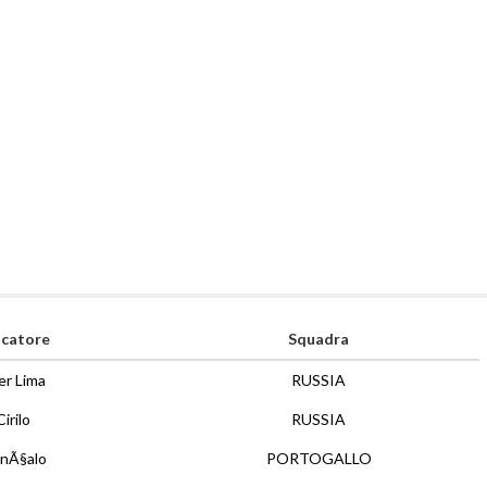
catore
Squadra
er Lima
RUSSIA
Cirilo
RUSSIA
nÃ§alo
PORTOGALLO