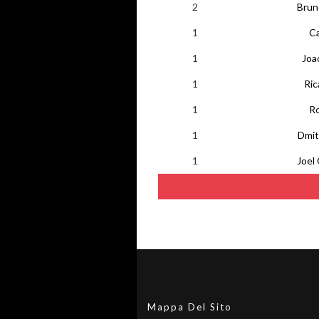
2
Brun
1
Ca
1
Joa
1
Ric
1
R
1
Dmit
1
Joel
Mappa Del Sito