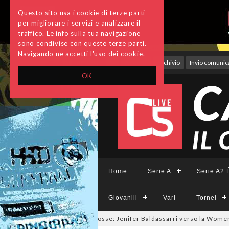
Questo sito usa i cookie di terze parti
per migliorare i servizi e analizzare il
traffico. Le info sulla tua navigazione
sono condivise con queste terze parti.
Navigando ne accetti l'uso dei cookie.
Accedi
Archivio
Invio comunica
OK
Home
Serie A
Serie A2 É
Giovanili
Vari
Tornei
almercato a tinte giallorosse: Jenifer Baldassarri verso la Women Rom