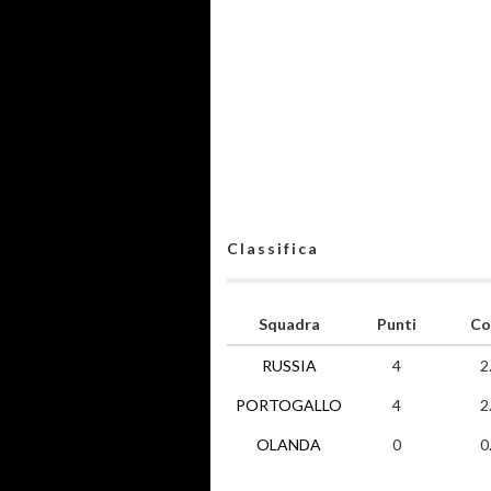
Classifica
Squadra
Punti
Co
RUSSIA
4
2
PORTOGALLO
4
2
OLANDA
0
0