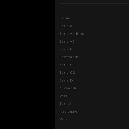
Home
Serie A
Serie A2 Élite
Serie A2
Serie B
Femminile
Serie C1
Serie C2
Serie D
Giovanili
Vari
Tornei
Nazionale
Video