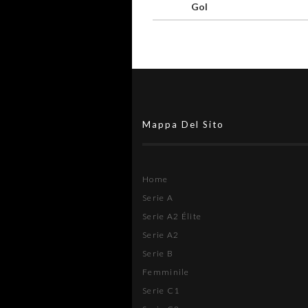
Gol
Mappa Del Sito
Home
Serie A
Serie A2 Élite
Serie A2
Serie B
Femminile
Serie C1