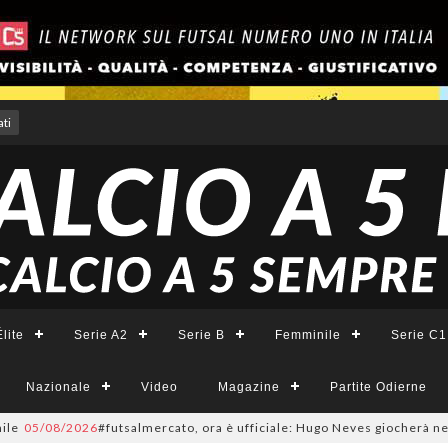
ti
lite
Serie A2
Serie B
Femminile
Serie C1
Nazionale
Video
Magazine
Partite Odierne
5/08/2026
#futsalmercato, ora è ufficiale: Hugo Neves giocherà nel Napoli.