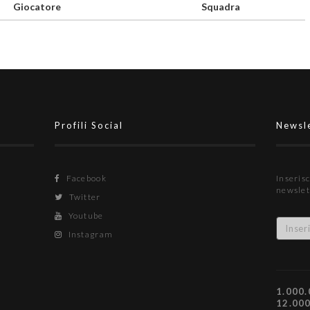
Giocatore
Squadra
Profili Social
Newsl
Facebook
Inserisc
newslet
Twitter
Youtube
Instagram
1.000.
12.00