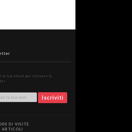
etter
i la tua email per ricevere la
ter
000 DI VISITE
0 ARTICOLI