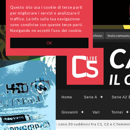
Questo sito usa i cookie di terze parti
per migliorare i servizi e analizzare il
traffico. Le info sulla tua navigazione
sono condivise con queste terze parti.
Navigando ne accetti l'uso dei cookie.
Accedi
Archivio
Invio comunica
OK
Home
Serie A
Serie A2 É
Giovanili
Vari
Tornei
io, deliberati i ripescaggi: sono 30 suddivisi fra C1, C2 e C femminile
0