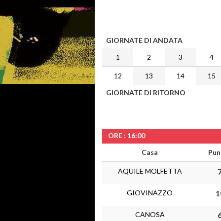
GIORNATE DI ANDATA
1
2
3
4
12
13
14
15
GIORNATE DI RITORNO
ORE : 16:00
Casa
Pun
AQUILE MOLFETTA
7
GIOVINAZZO
1
CANOSA
6