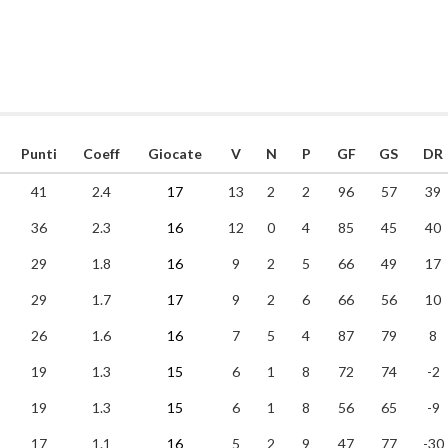
Punti
Coeff
Giocate
V
N
P
GF
GS
DR
41
2.4
17
13
2
2
96
57
39
36
2.3
16
12
0
4
85
45
40
29
1.8
16
9
2
5
66
49
17
29
1.7
17
9
2
6
66
56
10
26
1.6
16
7
5
4
87
79
8
19
1.3
15
6
1
8
72
74
-2
19
1.3
15
6
1
8
56
65
-9
17
1.1
16
5
2
9
47
77
-30