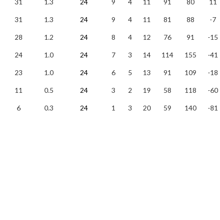
31
1.3
24
9
4
11
91
80
11
31
1.3
24
9
4
11
81
88
-7
28
1.2
24
8
4
12
76
91
-15
24
1.0
24
7
3
14
114
155
-41
23
1.0
24
6
5
13
91
109
-18
11
0.5
24
3
2
19
58
118
-60
6
0.3
24
1
3
20
59
140
-81