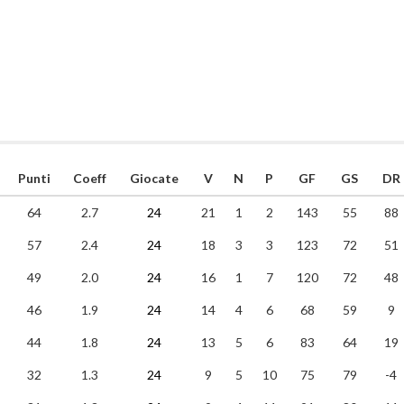
Punti
Coeff
Giocate
V
N
P
GF
GS
DR
64
2.7
24
21
1
2
143
55
88
57
2.4
24
18
3
3
123
72
51
49
2.0
24
16
1
7
120
72
48
46
1.9
24
14
4
6
68
59
9
44
1.8
24
13
5
6
83
64
19
32
1.3
24
9
5
10
75
79
-4