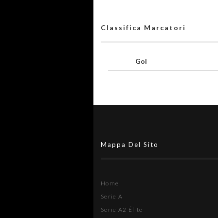
Classifica Marcatori
Gol
Mappa Del Sito
Home
Serie A
Serie A2 Élite