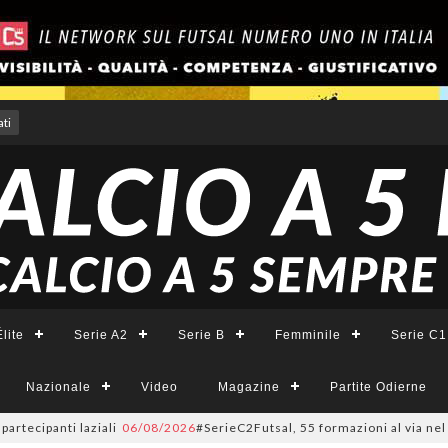
ti
lite
Serie A2
Serie B
Femminile
Serie C1
Nazionale
Video
Magazine
Partite Odierne
panti laziali
06/08/2026
#SerieC2Futsal, 55 formazioni al via nel Lazio: 