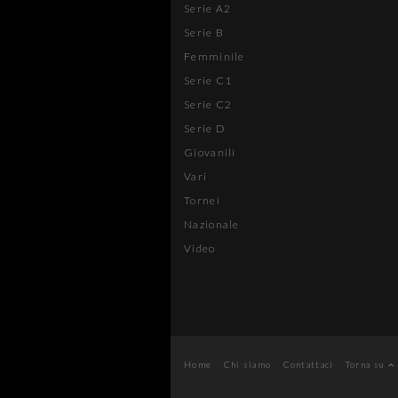
Serie A2
Serie B
Femminile
Serie C1
Serie C2
Serie D
Giovanili
Vari
Tornei
Nazionale
Video
Home
Chi siamo
Contattaci
Torna su