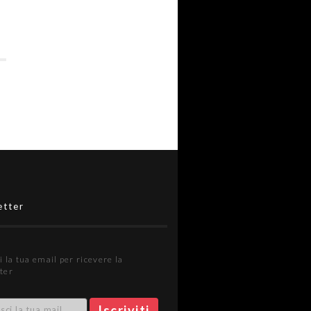
etter
i la tua email per ricevere la
ter