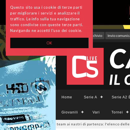
Questo sito usa i cookie di terze parti
per migliorare i servizi e analizzare il
traffico. Le info sulla tua navigazione
sono condivise con queste terze parti.
Navigando ne accetti l'uso dei cookie.
Accedi
Archivio
Invio comunica
OK
Home
Serie A
Serie A2 É
Giovanili
Vari
Tornei
ieCFemminile, sono 14 i team ai nastri di partenza: l'elenco delle parteci