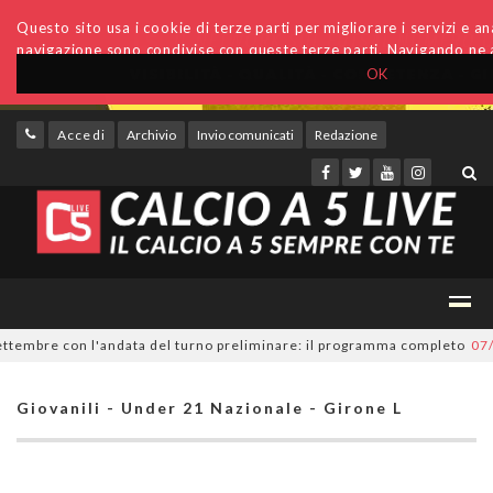
Questo sito usa i cookie di terze parti per migliorare i servizi e anal
navigazione sono condivise con queste terze parti. Navigando ne a
OK
Accedi
Archivio
Invio comunicati
Redazione
tembre con l'andata del turno preliminare: il programma completo
07/08/
Giovanili - Under 21 Nazionale - Girone L