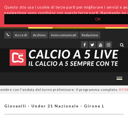
Questo sito usa i cookie di terze parti per migliorare i servizi e anal
navigazione sono condivise con queste terze parti. Navigando ne a
OK
Accedi
Archivio
Invio comunicati
Redazione
mbre con l'andata del turno preliminare: il programma completo
07/08/2
Giovanili - Under 21 Nazionale - Girone L