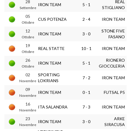
28
REAL
IRON TEAM
5 - 1
STIGLIANO
Settembre
05
CUS POTENZA
2 - 4
IRON TEAM
Ottobre
12
STONE FIVE
IRON TEAM
3 - 0
FASANO
Ottobre
19
REAL STATTE
10 - 1
IRON TEAM
Ottobre
26
RIONERO
IRON TEAM
5 - 1
GIOCOLERIA
Ottobre
02
SPORTING
7 - 2
IRON TEAM
LOKRIANS
Novembre
09
IRON TEAM
0 - 1
FUTSAL P5
Novembre
16
ITA SALANDRA
7 - 3
IRON TEAM
Novembre
23
ARKE
IRON TEAM
3 - 0
SIRACUSA
Novembre