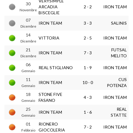
VERYSIMPLE
30
ARCADIA
2 - 2
IRON TEAM
Novembre
BISCEGLIE
07
IRON TEAM
3 - 3
SALINIS
Dicembre
14
VITTORIA
2 - 5
IRON TEAM
Dicembre
21
FUTSAL
IRON TEAM
7 - 3
MELITO
Dicembre
06
REAL STIGLIANO
1 - 9
IRON TEAM
Gennaio
11
CUS
IRON TEAM
10 - 0
POTENZA
Gennaio
18
STONE FIVE
4 - 3
IRON TEAM
FASANO
Gennaio
25
REAL
IRON TEAM
1 - 6
STATTE
Gennaio
01
RIONERO
7 - 2
IRON TEAM
GIOCOLERIA
Febbraio