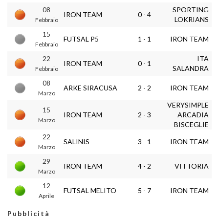
08
SPORTING
IRON TEAM
0 - 4
LOKRIANS
Febbraio
15
FUTSAL P5
1 - 1
IRON TEAM
Febbraio
22
ITA
IRON TEAM
0 - 1
SALANDRA
Febbraio
08
ARKE SIRACUSA
2 - 2
IRON TEAM
Marzo
VERYSIMPLE
15
IRON TEAM
2 - 3
ARCADIA
Marzo
BISCEGLIE
22
SALINIS
3 - 1
IRON TEAM
Marzo
29
IRON TEAM
4 - 2
VITTORIA
Marzo
12
FUTSAL MELITO
5 - 7
IRON TEAM
Aprile
Pubblicità