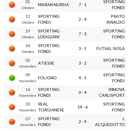
05
SPORTING
MARAN NURSIA
7 - 1
FONDI
Ottobre
12
SPORTING
PRATO
2 - 4
FONDI
RINALDO
Ottobre
19
SPORTING
SPORTING
7 - 3
LODIGIANI
FONDI
Ottobre
26
SPORTING
3 - 5
FUTSAL ISOLA
FONDI
Ottobre
02
SPORTING
ATIESSE
3 - 2
FONDI
Novembre
09
SPORTING
FOLIGNO
4 - 5
FONDI
Novembre
16
SPORTING
INNOVA
0 - 4
FONDI
CARLISPORT
Novembre
30
REAL
SPORTING
14 - 6
TORGIANESE
FONDI
Novembre
07
SPORTING
L
2 - 9
FONDI
ACQUEDOTTO
Dicembre