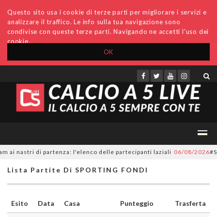
Questo sito usa i cookie di terze parti per migliorare i servizi e
analizzare il traffico. Le info sulla tua navigazione sono
condivise con queste terze parti. Navigando ne accetti l'uso dei
cookie.
OK
Accedi
Archivio
Invio comunicati
Redazione
 nastri di partenza: l'elenco delle partecipanti laziali
06/08/2026
#Seri
Lista Partite Di SPORTING FONDI
Esito
Data
Casa
Punteggio
Trasferta