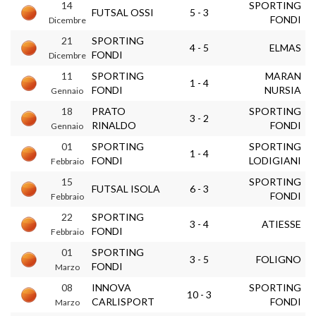
14
SPORTING
FUTSAL OSSI
5 - 3
FONDI
Dicembre
21
SPORTING
4 - 5
ELMAS
FONDI
Dicembre
11
SPORTING
MARAN
1 - 4
FONDI
NURSIA
Gennaio
18
PRATO
SPORTING
3 - 2
RINALDO
FONDI
Gennaio
01
SPORTING
SPORTING
1 - 4
FONDI
LODIGIANI
Febbraio
15
SPORTING
FUTSAL ISOLA
6 - 3
FONDI
Febbraio
22
SPORTING
3 - 4
ATIESSE
FONDI
Febbraio
01
SPORTING
3 - 5
FOLIGNO
FONDI
Marzo
08
INNOVA
SPORTING
10 - 3
CARLISPORT
FONDI
Marzo