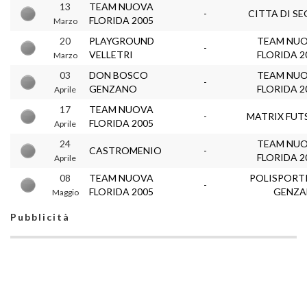
13
TEAM NUOVA
-
CITTA DI SE
FLORIDA 2005
Marzo
20
PLAYGROUND
TEAM NU
-
VELLETRI
FLORIDA 2
Marzo
03
DON BOSCO
TEAM NU
-
GENZANO
FLORIDA 2
Aprile
17
TEAM NUOVA
-
MATRIX FUT
FLORIDA 2005
Aprile
24
TEAM NU
CASTROMENIO
-
FLORIDA 2
Aprile
08
TEAM NUOVA
POLISPORT
-
FLORIDA 2005
GENZ
Maggio
Pubblicità