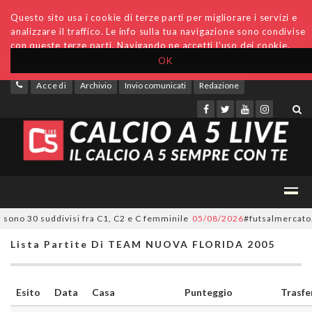
Questo sito usa i cookie di terze parti per migliorare i servizi e
analizzare il traffico. Le info sulla tua navigazione sono condivise
con queste terze parti. Navigando ne accetti l'uso dei cookie.
OK
Accedi
Archivio
Invio comunicati
Redazione
sono 30 suddivisi fra C1, C2 e C femminile
05/08/2026
#futsalmercato, ora
Lista Partite Di TEAM NUOVA FLORIDA 2005
Esito
Data
Casa
Punteggio
Trasfe