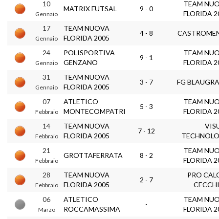
10
TEAM NU
MATRIX FUTSAL
9 - 0
FLORIDA 2
Gennaio
17
TEAM NUOVA
4 - 8
CASTROME
FLORIDA 2005
Gennaio
24
POLISPORTIVA
TEAM NU
9 - 1
GENZANO
FLORIDA 2
Gennaio
31
TEAM NUOVA
3 - 7
FG BLAUGR
FLORIDA 2005
Gennaio
07
ATLETICO
TEAM NU
5 - 3
MONTECOMPATRI
FLORIDA 2
Febbraio
14
TEAM NUOVA
VIS
7 - 12
FLORIDA 2005
TECHNOL
Febbraio
21
TEAM NU
GROTTAFERRATA
8 - 2
FLORIDA 2
Febbraio
28
TEAM NUOVA
PRO CAL
2 - 7
FLORIDA 2005
CECCH
Febbraio
06
ATLETICO
TEAM NU
-
ROCCAMASSIMA
FLORIDA 2
Marzo