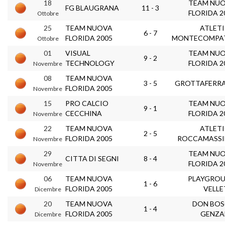
18
TEAM NU
FG BLAUGRANA
11 - 3
FLORIDA 2
Ottobre
25
TEAM NUOVA
ATLET
6 - 7
FLORIDA 2005
MONTECOMPA
Ottobre
01
VISUAL
TEAM NU
9 - 2
TECHNOLOGY
FLORIDA 2
Novembre
08
TEAM NUOVA
3 - 5
GROTTAFERR
FLORIDA 2005
Novembre
15
PRO CALCIO
TEAM NU
9 - 1
CECCHINA
FLORIDA 2
Novembre
22
TEAM NUOVA
ATLET
2 - 5
FLORIDA 2005
ROCCAMASS
Novembre
29
TEAM NU
CITTA DI SEGNI
8 - 4
FLORIDA 2
Novembre
06
TEAM NUOVA
PLAYGRO
1 - 6
FLORIDA 2005
VELLE
Dicembre
20
TEAM NUOVA
DON BO
1 - 4
FLORIDA 2005
GENZ
Dicembre