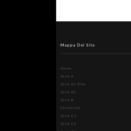
Mappa Del Sito
Home
Serie A
Serie A2 Élite
Serie A2
Serie B
Femminile
Serie C1
Serie C2