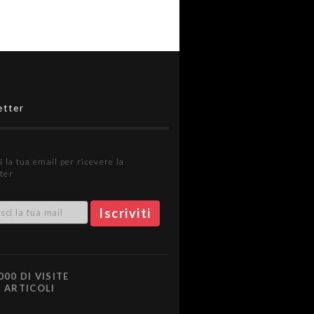
etter
i la tua email per ricevere la
ter
000 DI VISITE
0 ARTICOLI