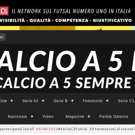
ti
lite
Serie A2
Serie B
Femminile
Serie C1
Nazionale
Video
Magazine
Partite Odierne
panti laziali
06/08/2026
#SerieC2Futsal, 55 formazioni al via nel Lazio: 