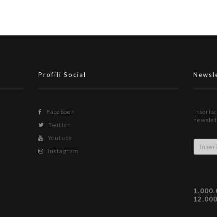
Profili Social
Newsl
Facebook
Inserisc
newslet
Twitter
Youtube
Instagram
1.000.
12.00