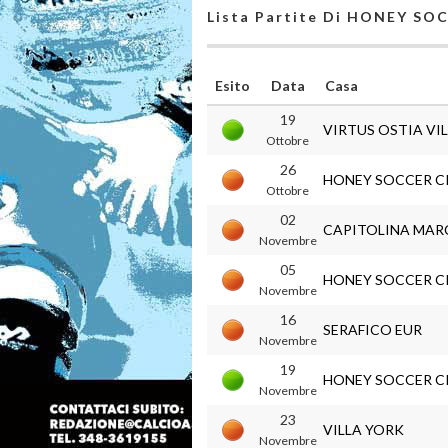
Lista Partite Di HONEY SO
Esito
Data
Casa
19
VIRTUS OSTIA VI
Ottobre
26
HONEY SOCCER C
Ottobre
02
CAPITOLINA MAR
Novembre
05
HONEY SOCCER C
Novembre
16
SERAFICO EUR
Novembre
19
HONEY SOCCER C
Novembre
23
VILLA YORK
Novembre