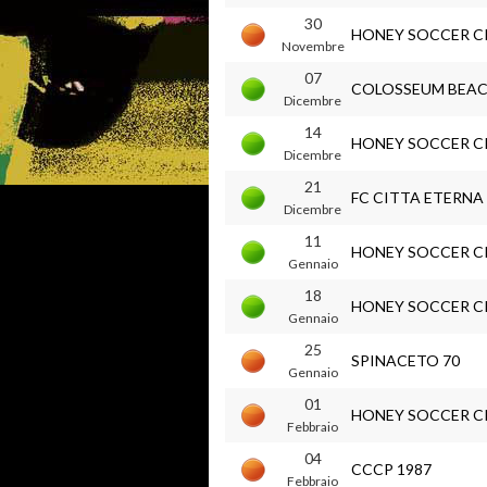
30
HONEY SOCCER C
Novembre
07
COLOSSEUM BEAC
Dicembre
14
HONEY SOCCER C
Dicembre
21
FC CITTA ETERNA
Dicembre
11
HONEY SOCCER C
Gennaio
18
HONEY SOCCER C
Gennaio
25
SPINACETO 70
Gennaio
01
HONEY SOCCER C
Febbraio
04
CCCP 1987
Febbraio