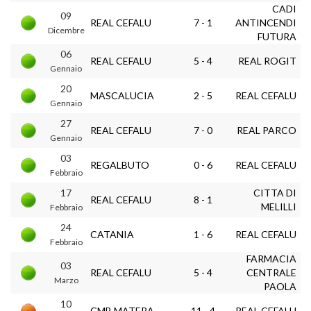
CADI
09
REAL CEFALU
7 - 1
ANTINCENDI
Dicembre
FUTURA
06
REAL CEFALU
5 - 4
REAL ROGIT
Gennaio
20
MASCALUCIA
2 - 5
REAL CEFALU
Gennaio
27
REAL CEFALU
7 - 0
REAL PARCO
Gennaio
03
REGALBUTO
0 - 6
REAL CEFALU
Febbraio
17
CITTA DI
REAL CEFALU
8 - 1
MELILLI
Febbraio
24
CATANIA
1 - 6
REAL CEFALU
Febbraio
FARMACIA
03
REAL CEFALU
5 - 4
CENTRALE
Marzo
PAOLA
10
CMB MATERA
11 - 4
REAL CEFALU