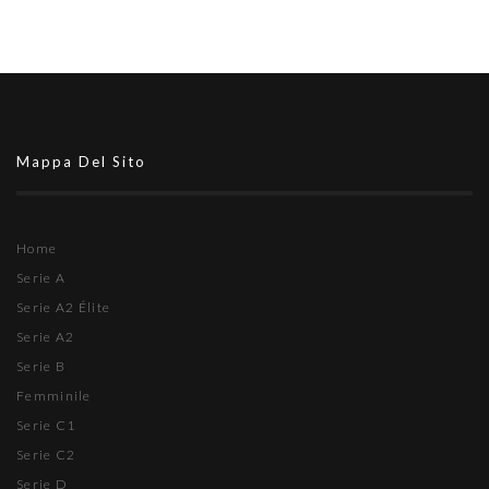
Mappa Del Sito
Home
Serie A
Serie A2 Élite
Serie A2
Serie B
Femminile
Serie C1
Serie C2
Serie D