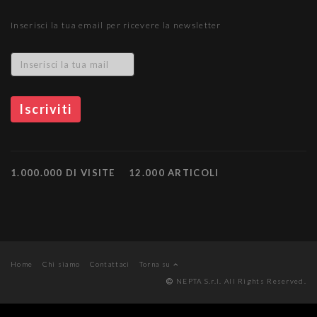
Inserisci la tua email per ricevere la newsletter
1.000.000 DI VISITE
12.000 ARTICOLI
Home
Chi siamo
Contattaci
Torna su
NEPTA S.r.l. All Rights Reserved.