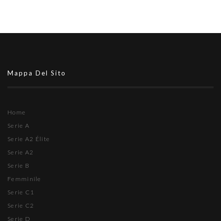
Mappa Del Sito
Home
Serie A
Serie A2 Élite
Serie A2
Serie B
Femminile
Serie C1
Serie C2
Serie D