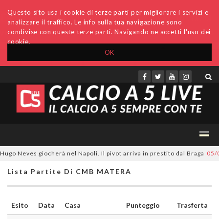
Questo sito usa i cookie di terze parti per migliorare i servizi e
analizzare il traffico. Le info sulla tua navigazione sono
condivise con queste terze parti. Navigando ne accetti l'uso dei
cookie.
OK
Accedi
Archivio
Invio comunicati
Redazione
go Neves giocherà nel Napoli. Il pivot arriva in prestito dal Braga
05/08
Lista Partite Di CMB MATERA
Esito
Data
Casa
Punteggio
Trasferta