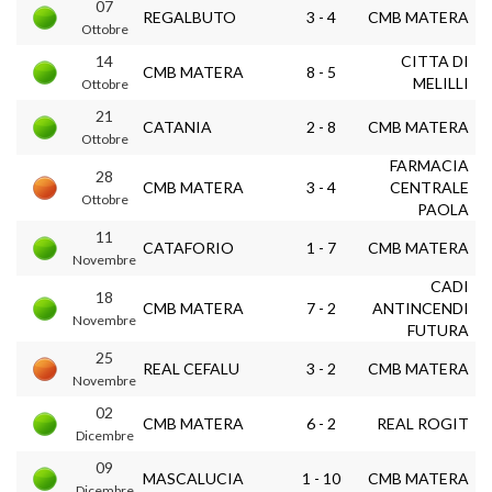
07
REGALBUTO
3 - 4
CMB MATERA
Ottobre
14
CITTA DI
CMB MATERA
8 - 5
MELILLI
Ottobre
21
CATANIA
2 - 8
CMB MATERA
Ottobre
FARMACIA
28
CMB MATERA
3 - 4
CENTRALE
Ottobre
PAOLA
11
CATAFORIO
1 - 7
CMB MATERA
Novembre
CADI
18
CMB MATERA
7 - 2
ANTINCENDI
Novembre
FUTURA
25
REAL CEFALU
3 - 2
CMB MATERA
Novembre
02
CMB MATERA
6 - 2
REAL ROGIT
Dicembre
09
MASCALUCIA
1 - 10
CMB MATERA
Dicembre