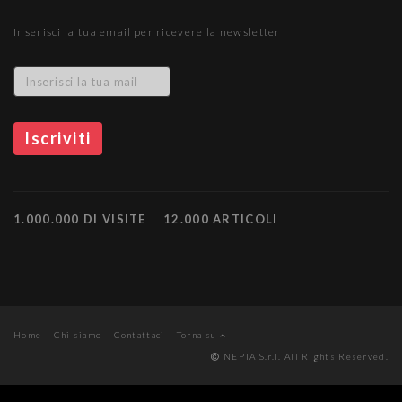
Inserisci la tua email per ricevere la newsletter
1.000.000 DI VISITE
12.000 ARTICOLI
Home
Chi siamo
Contattaci
Torna su
NEPTA S.r.l. All Rights Reserved.