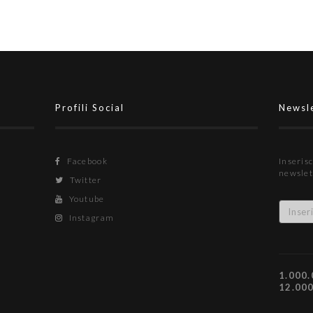
Profili Social
Newsl
Facebook
Inserisc
newslet
Twitter
Youtube
Instagram
1.000.
12.00