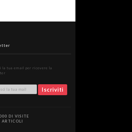
etter
i la tua email per ricevere la
ter
000 DI VISITE
0 ARTICOLI