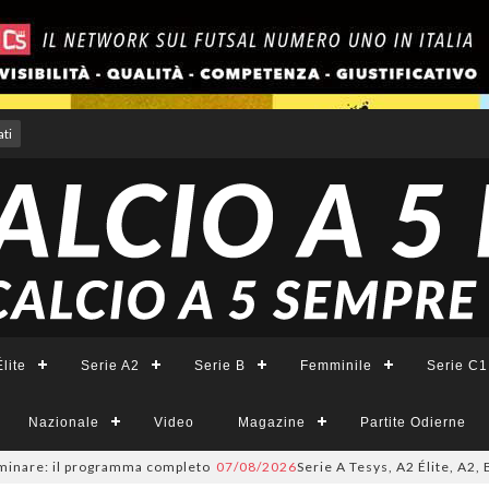
ti
lite
Serie A2
Serie B
Femminile
Serie C1
Nazionale
Video
Magazine
Partite Odierne
re: il programma completo
07/08/2026
Serie A Tesys, A2 Élite, A2, B e B