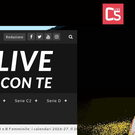
Redazione
Serie C2
Serie D
 Femminile: i calendari 2026-27. Il 20 agosto la presentazione della Seri