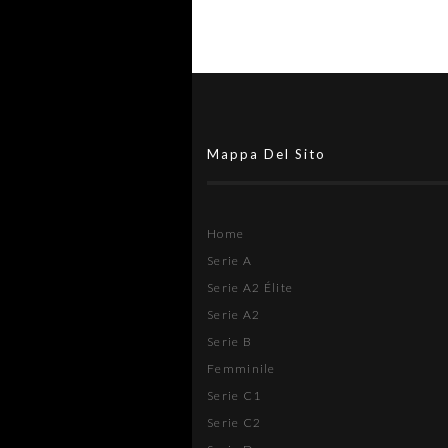
Mappa Del Sito
Home
Serie A
Serie A2 Élite
Serie A2
Serie B
Femminile
Serie C1
Serie C2