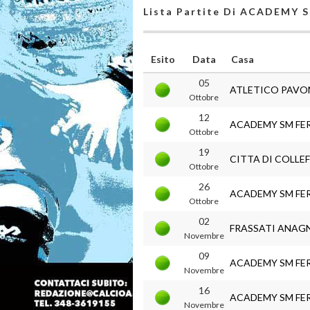
Lista Partite Di ACADEMY
Esito
Data
Casa
05
ATLETICO PAVO
Ottobre
12
ACADEMY SM FE
Ottobre
19
CITTA DI COLLE
Ottobre
26
ACADEMY SM FE
Ottobre
02
FRASSATI ANAG
Novembre
09
ACADEMY SM FE
Novembre
16
ACADEMY SM FE
Novembre