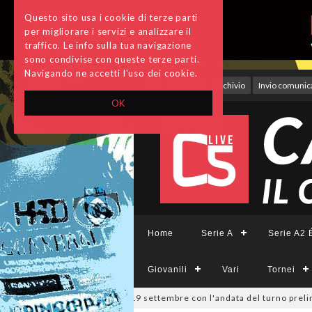
Questo sito usa i cookie di terze parti
per migliorare i servizi e analizzare il
traffico. Le info sulla tua navigazione
sono condivise con queste terze parti.
Navigando ne accetti l'uso dei cookie.
Accedi
Archivio
Invio comunica
OK
Home
Serie A
Serie A2 É
Giovanili
Vari
Tornei
pa Divisione, si parte il 19 settembre con l'andata del turno prelimina