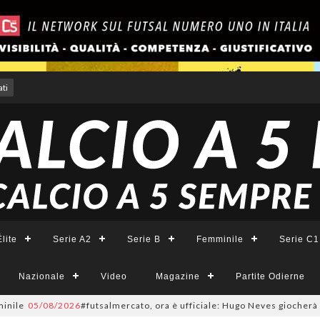
ti
lite
Serie A2
Serie B
Femminile
Serie C1
Nazionale
Video
Magazine
Partite Odierne
05/08/2026
#futsalmercato, ora è ufficiale: Hugo Neves giocherà nel Napol