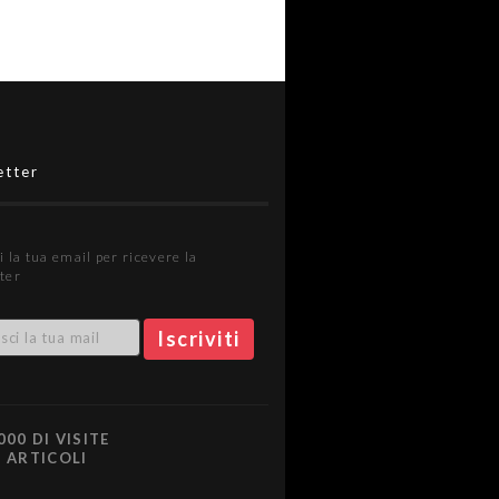
etter
i la tua email per ricevere la
ter
000 DI VISITE
0 ARTICOLI