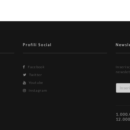
Profili Social
Newsl
Facebook
Inserisc
newslet
Twitter
Youtube
Instagram
1.000.
12.00