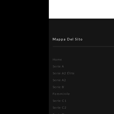
Mappa Del Sito
Home
Serie A
Serie A2 Élite
Serie A2
Serie B
Femminile
Serie C1
Serie C2