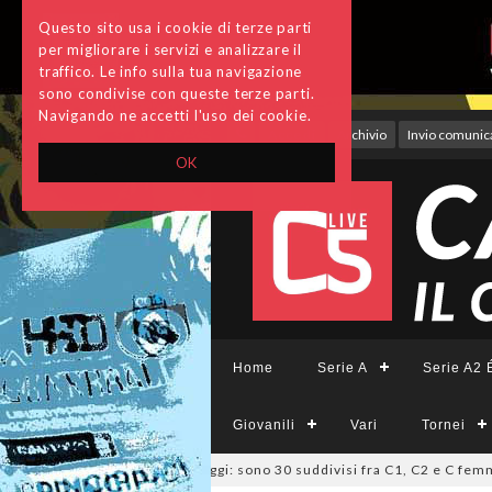
Questo sito usa i cookie di terze parti
per migliorare i servizi e analizzare il
traffico. Le info sulla tua navigazione
sono condivise con queste terze parti.
Navigando ne accetti l'uso dei cookie.
Accedi
Archivio
Invio comunica
OK
Home
Serie A
Serie A2 É
Giovanili
Vari
Tornei
azio, deliberati i ripescaggi: sono 30 suddivisi fra C1, C2 e C femminile