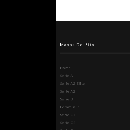
Mappa Del Sito
Home
Serie A
Serie A2 Élite
Serie A2
Serie B
Femminile
Serie C1
Serie C2