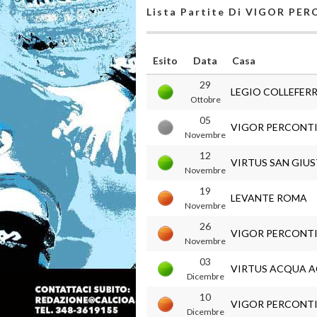
Lista Partite Di VIGOR PE
Esito
Data
Casa
29
LEGIO COLLEFER
Ottobre
05
VIGOR PERCONT
Novembre
12
VIRTUS SAN GIU
Novembre
19
LEVANTE ROMA
Novembre
26
VIGOR PERCONT
Novembre
03
VIRTUS ACQUA 
Dicembre
10
VIGOR PERCONT
Dicembre