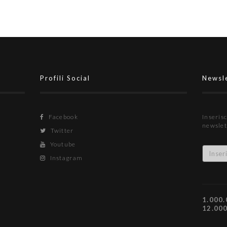
Profili Social
Newsl
Facebook
Inserisc
newslet
Twitter
Youtube
Instagram
1.000.
12.00