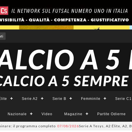
ti
lite
Serie A2
Serie B
Femminile
Serie C1
Nazionale
Video
Magazine
Partite Odierne
e: il programma completo
07/08/2026
Serie A Tesys, A2 Élite, A2, B e B 