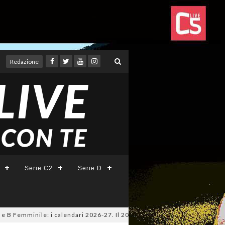
Redazione
Serie C2
Serie D
Femminile: i calendari 2026-27. Il 20 agosto la presentazione della Serie