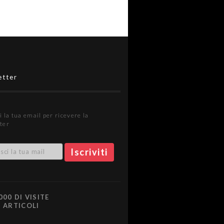
etter
i la tua email per ricevere la
ter
000 DI VISITE
0 ARTICOLI