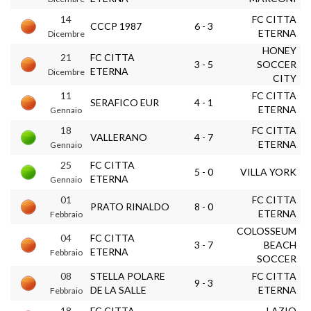
14
FC CITTA
CCCP 1987
6 - 3
ETERNA
Dicembre
HONEY
21
FC CITTA
3 - 5
SOCCER
ETERNA
Dicembre
CITY
11
FC CITTA
SERAFICO EUR
4 - 1
ETERNA
Gennaio
18
FC CITTA
VALLERANO
4 - 7
ETERNA
Gennaio
25
FC CITTA
5 - 0
VILLA YORK
ETERNA
Gennaio
01
FC CITTA
PRATO RINALDO
8 - 0
ETERNA
Febbraio
COLOSSEUM
04
FC CITTA
3 - 7
BEACH
ETERNA
Febbraio
SOCCER
08
STELLA POLARE
FC CITTA
9 - 3
DE LA SALLE
ETERNA
Febbraio
18
FC CITTA
LAZIO