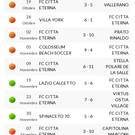
19
FC CITTA
3 - 5
VALLERANO
ETERNA
Ottobre
26
FC CITTA
VILLA YORK
6 - 1
ETERNA
Ottobre
02
FC CITTA
PRATO
3 - 10
ETERNA
RINALDO
Novembre
05
COLOSSEUM
FC CITTA
9 - 4
BEACH SOCCER
ETERNA
Novembre
STELLA
09
FC CITTA
6 - 11
POLARE DE
ETERNA
Novembre
LA SALLE
19
FC CITTA
LAZIO CALCETTO
5 - 6
ETERNA
Novembre
VIRTUS
23
FC CITTA
7 - 6
OSTIA
ETERNA
Novembre
VILLAGE
30
FC CITTA
SPINACETO 70
5 - 6
ETERNA
Novembre
07
FC CITTA
CAPITOLINA
3 - 10
ETERNA
MARCONI
Dicembre