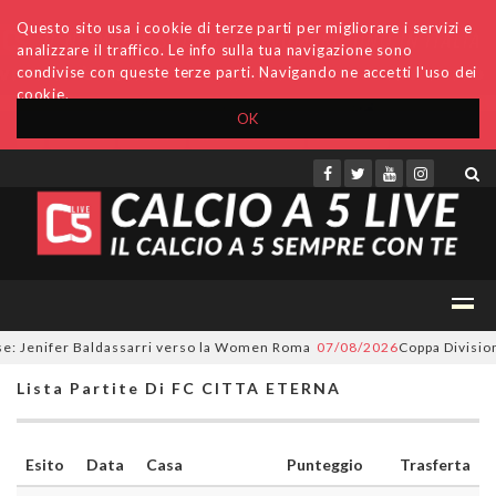
Questo sito usa i cookie di terze parti per migliorare i servizi e
analizzare il traffico. Le info sulla tua navigazione sono
condivise con queste terze parti. Navigando ne accetti l'uso dei
cookie.
OK
Accedi
Archivio
Invio comunicati
Redazione
: Jenifer Baldassarri verso la Women Roma
07/08/2026
Coppa Divisione,
Lista Partite Di FC CITTA ETERNA
Esito
Data
Casa
Punteggio
Trasferta