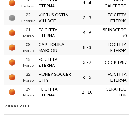
1 - 4
ETERNA
CALCETTO
Febbraio
22
VIRTUS OSTIA
FC CITTA
3 - 3
VILLAGE
ETERNA
Febbraio
01
FC CITTA
SPINACETO
4 - 6
ETERNA
70
Marzo
08
CAPITOLINA
FC CITTA
8 - 3
MARCONI
ETERNA
Marzo
15
FC CITTA
3 - 7
CCCP 1987
ETERNA
Marzo
22
HONEY SOCCER
FC CITTA
6 - 5
CITY
ETERNA
Marzo
29
FC CITTA
SERAFICO
2 - 10
ETERNA
EUR
Marzo
Pubblicità