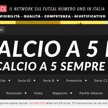
ti
lite
Serie A2
Serie B
Femminile
Serie C1
Nazionale
Video
Magazine
Partite Odierne
panti laziali
06/08/2026
#SerieC2Futsal, 55 formazioni al via nel Lazio: 