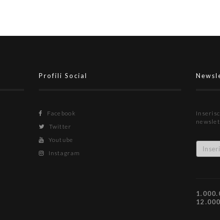
Profili Social
Newsl
Facebook
Inserisc
newslet
Twitter
Youtube
Instagram
1.000.
12.00