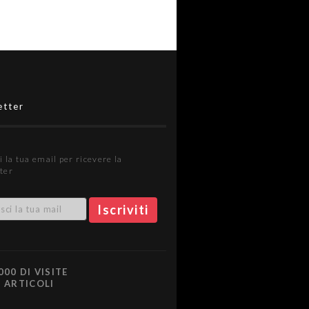
etter
i la tua email per ricevere la
ter
000 DI VISITE
0 ARTICOLI