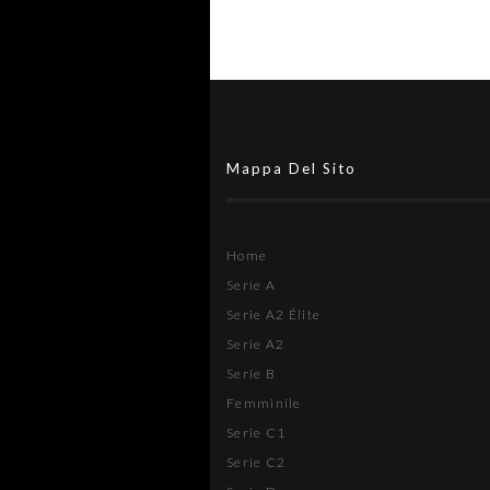
Mappa Del Sito
Home
Serie A
Serie A2 Élite
Serie A2
Serie B
Femminile
Serie C1
Serie C2