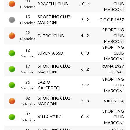
08
BRACELLI CLUB
10 - 4
CLUB
Dicembre
MARCONI
15
SPORTING CLUB
2 - 2
C.C.C.P. 1987
MARCONI
Dicembre
SPORTING
22
FUTBOLCLUB
4 - 2
CLUB
Dicembre
MARCONI
SPORTING
12
JUVENIA SSD
0 - 3
CLUB
Gennaio
MARCONI
19
SPORTING CLUB
ROMA 1927
6 - 2
MARCONI
FUTSAL
Gennaio
SPORTING
26
LAZIO
2 - 7
CLUB
CALCETTO
Gennaio
MARCONI
02
SPORTING CLUB
2 - 3
VALENTIA
MARCONI
Febbraio
SPORTING
09
VILLA YORK
0 - 6
CLUB
Febbraio
MARCONI
16
SPORTING CLUB
TOFFIA