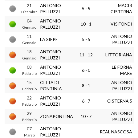
21
ANTONIO
MACIR
5 - 5
PALLUZZI
CISTERNA
Dicembre
04
ANTONIO
10 - 1
VIS FONDI
PALLUZZI
Gennaio
11
ANTONIO
LA SIEPE
5 - 5
PALLUZZI
Gennaio
18
ANTONIO
11 - 12
LITTORIANA
PALLUZZI
Gennaio
08
ANTONIO
LE FORNA
6 - 0
PALLUZZI
MARE
Febbraio
15
CITTA DI
ANTONIO
8 - 1
PONTINIA
PALLUZZI
Febbraio
22
ANTONIO
6 - 7
CISTERNA 5
PALLUZZI
Febbraio
29
ANTONIO
ZONAPONTINA
10 - 7
PALLUZZI
Febbraio
07
ANTONIO
-
REAL NASCOSA
PALLUZZI
Marzo