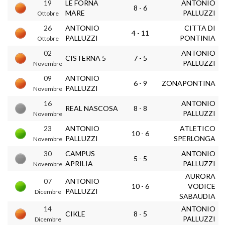
19
LE FORNA
ANTONIO
8 - 6
MARE
PALLUZZI
Ottobre
26
ANTONIO
CITTA DI
4 - 11
PALLUZZI
PONTINIA
Ottobre
02
ANTONIO
CISTERNA 5
7 - 5
PALLUZZI
Novembre
09
ANTONIO
6 - 9
ZONAPONTINA
PALLUZZI
Novembre
16
ANTONIO
REAL NASCOSA
8 - 8
PALLUZZI
Novembre
23
ANTONIO
ATLETICO
10 - 6
PALLUZZI
SPERLONGA
Novembre
30
CAMPUS
ANTONIO
5 - 5
APRILIA
PALLUZZI
Novembre
AURORA
07
ANTONIO
10 - 6
VODICE
PALLUZZI
Dicembre
SABAUDIA
14
ANTONIO
CIKLE
8 - 5
PALLUZZI
Dicembre