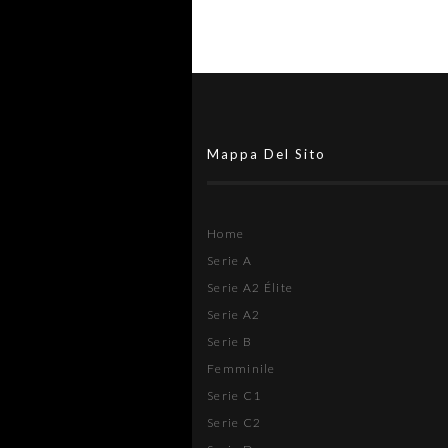
Mappa Del Sito
Home
Serie A
Serie A2 Élite
Serie A2
Serie B
Femminile
Serie C1
Serie C2