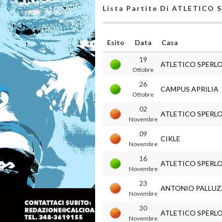
Lista Partite Di ATLETICO
Esito
Data
Casa
19
ATLETICO SPERL
Ottobre
26
CAMPUS APRILIA
Ottobre
02
ATLETICO SPERL
Novembre
09
CIKLE
Novembre
16
ATLETICO SPERL
Novembre
23
ANTONIO PALLUZ
Novembre
30
ATLETICO SPERL
Novembre