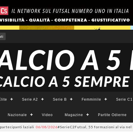
ti
lite
Serie A2
Serie B
Femminile
Serie C1
Nazionale
Video
Magazine
Partite Odierne
panti laziali
06/08/2026
#SerieC2Futsal, 55 formazioni al via nel Lazio: 