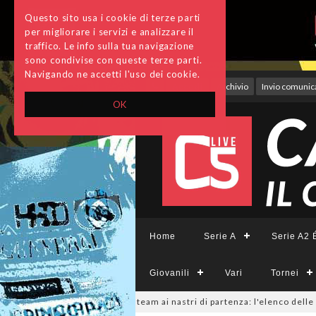
Questo sito usa i cookie di terze parti
per migliorare i servizi e analizzare il
traffico. Le info sulla tua navigazione
sono condivise con queste terze parti.
Navigando ne accetti l'uso dei cookie.
Accedi
Archivio
Invio comunica
OK
Home
Serie A
Serie A2 É
Giovanili
Vari
Tornei
ieCFemminile, sono 14 i team ai nastri di partenza: l'elenco delle parteci