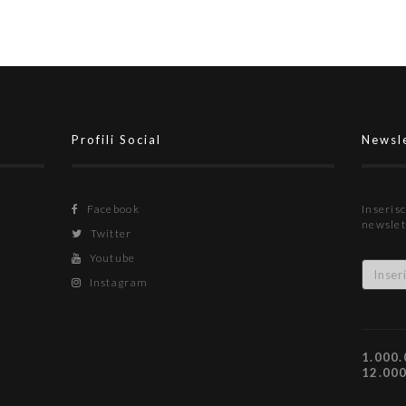
Profili Social
Newsl
Facebook
Inserisc
newslet
Twitter
Youtube
Instagram
1.000.
12.00