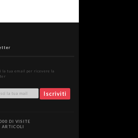
etter
i la tua email per ricevere la
ter
000 DI VISITE
0 ARTICOLI