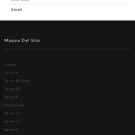
Email
Mappa Del Sito
Home
Serie A
Serie A2 Élite
Serie A2
Serie B
Femminile
Serie C1
Serie C2
Serie D