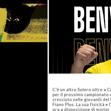
C’è un altro Solero oltre a Cr
per il prossimo campionato d
cresciuto nelle giovanili del
Fiano Plus. La sua fisicità e
ora a disposizione di mister