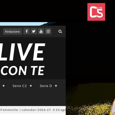
Redazione
Serie C2
Serie D
ile: i calendari 2026-27. Il 20 agosto la presentazione della Serie A KIN