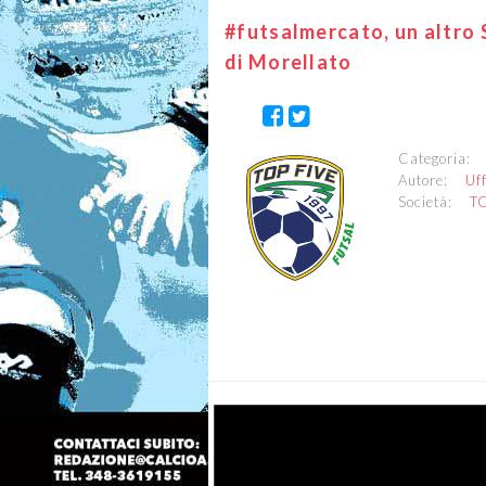
#futsalmercato, un altro S
di Morellato
Categoria
Autore:
Uf
Società:
T