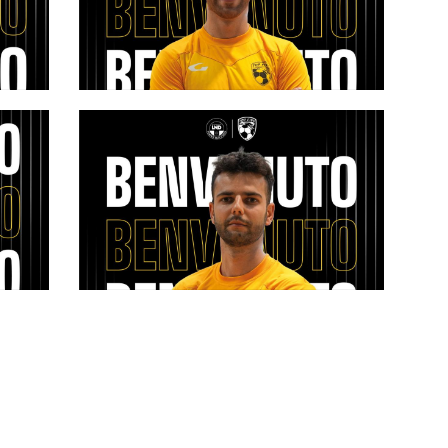
Top
#futsalmercato, rinforzo Top Five:
Luca Astegiano entra nel main
roster
tino
#futsalmercato, un rinforzo per la