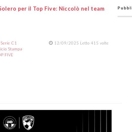
olero per il Top Five: Niccolò nel team
Pubbl
:
Serie C1
12/09/2025 Letto 415 volte
ficio Stampa
OP FIVE