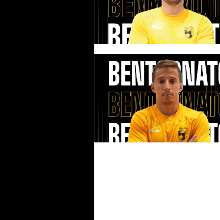
#futsalmercato, colpo grosso 
Five: annunciato il ritorno di
Daniele Cerbone
#futsalmercato, Top Five: Man