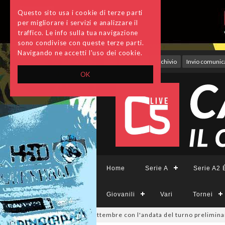
Questo sito usa i cookie di terze parti
per migliorare i servizi e analizzare il
traffico. Le info sulla tua navigazione
sono condivise con queste terze parti.
Navigando ne accetti l'uso dei cookie.
Accedi
Archivio
Invio comunica
OK
Home
Serie A
Serie A2 É
Giovanili
Vari
Tornei
isione, si parte il 19 settembre con l'andata del turno preliminare: il