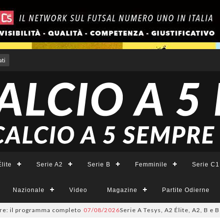
ti
lite
Serie A2
Serie B
Femminile
Serie C1
Nazionale
Video
Magazine
Partite Odierne
 programma completo
07/08/2026
Serie A Tesys, A2 Élite, A2, B e B Femmin