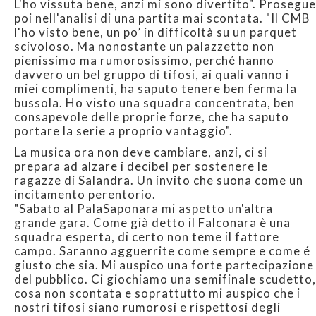
L'ho vissuta bene, anzi mi sono divertito". Prosegue
poi nell'analisi di una partita mai scontata. "Il CMB
l'ho visto bene, un po’ in difficoltà su un parquet
scivoloso. Ma nonostante un palazzetto non
pienissimo ma rumorosissimo, perché hanno
davvero un bel gruppo di tifosi, ai quali vanno i
miei complimenti, ha saputo tenere ben ferma la
bussola. Ho visto una squadra concentrata, ben
consapevole delle proprie forze, che ha saputo
portare la serie a proprio vantaggio".
La musica ora non deve cambiare, anzi, ci si
prepara ad alzare i decibel per sostenere le
ragazze di Salandra. Un invito che suona come un
incitamento perentorio.
"Sabato al PalaSaponara mi aspetto un'altra
grande gara. Come già detto il Falconara è una
squadra esperta, di certo non teme il fattore
campo. Saranno agguerrite come sempre e come é
giusto che sia. Mi auspico una forte partecipazione
del pubblico. Ci giochiamo una semifinale scudetto,
cosa non scontata e soprattutto mi auspico che i
nostri tifosi siano rumorosi e rispettosi degli