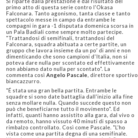
Si riparte dalla prestazione e dal risultato del
primo atto di questa serie contro l'Okasa
Falconara. Tanto agonismo, tanta classe e tanto
spettacolo messe in campo da entrambe le
compagni in gara -1 disputata domenica scorsa in
un Pala Badiali come sempre molto partecipe.
"Trattandosi di semifinali, trattandosi del
Falconara, squadra abituata a certe partite, un
gruppo che lavora insieme da un po’ di anni e non
dimenticando che sono campioni d'Italia, non si
poteva dare nulla per scontato ed effettivamente
non abbiamo dato nulla per scontato". La
commenta così
Angelo Pascale
, direttore sportivo
biancazzurro.
"É stata una gran bella partita. Entrambe le
squadre si sono date battaglia dall'inizio alla fine
senza mollare nulla. Quando succede questo non
può che beneficiarne tutto il movimento". Ed
infatti, quanti hanno assistito alla gara, dal vivo o
da remoto, hanno vissuto 40 minuti di spasso a
rimbalzo controllato. Così come Pascale. "L'ho
vista come una partita degna di una semifinale.