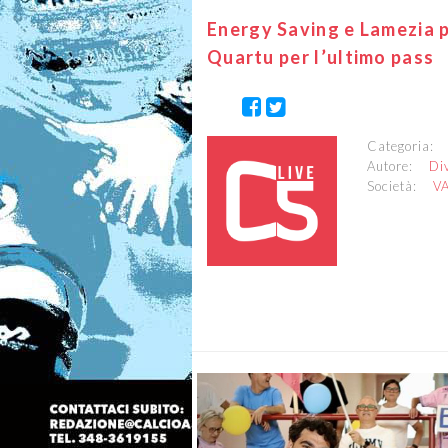
Energy Saving e Lamezia p
Quartu per l’ultimo pass
Categoria
Autore:
Di
Società:
V
Previous