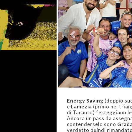
Energy Saving
(doppio su
e
Lamezia
(primo nel trian
di Taranto) festeggiano le
Ancora un pass da assegnar
contenderselo sono
Grad
verdetto quindi rimandato