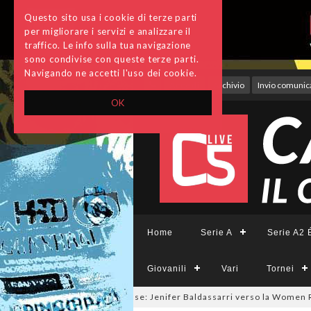
Questo sito usa i cookie di terze parti
per migliorare i servizi e analizzare il
traffico. Le info sulla tua navigazione
sono condivise con queste terze parti.
Navigando ne accetti l'uso dei cookie.
Accedi
Archivio
Invio comunica
OK
Home
Serie A
Serie A2 É
Giovanili
Vari
Tornei
rcato a tinte giallorosse: Jenifer Baldassarri verso la Women Roma
07