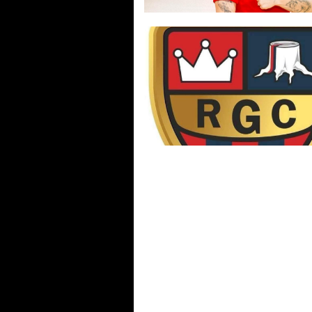
#futsalmercato, la Serie A
femminile saluta un'altra
Azzurra: Gaby Vanelli approd
Benfica
La Serie B femminile perde g
un pezzo: il Real Grisignano
rinuncia. Il girone A passa a 9
squadre