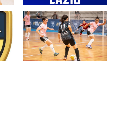
#SerieCFemminile, sono 14 i
team ai nastri di partenza:
l'elenco delle partecipanti laziali
a al
Serie B femminile 26-27, 39
compagini al via: le ripescate
ià
sono 6. Riecco la WFC