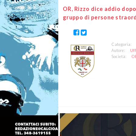
OR, Rizzo dice addio dopo 
gruppo di persone straord
Categoria
Autore:
Uf
Società:
O