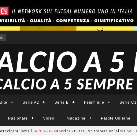
ti
lite
Serie A2
Serie B
Femminile
Serie C1
Nazionale
Video
Magazine
Partite Odierne
 laziali
06/08/2026
#SerieC2Futsal, 55 formazioni al via nel Lazio: la li