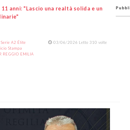
11 anni: "Lascio una realtà solida e un
Pubbl
inarie"
:
Serie A2 Élite
03/06/2026 Letto 310 volte
ficio Stampa
R REGGIO EMILIA