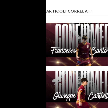
ARTICOLI CORRELATI
#futsalmercato, OR: inizia la
seconda stagione in granata pe