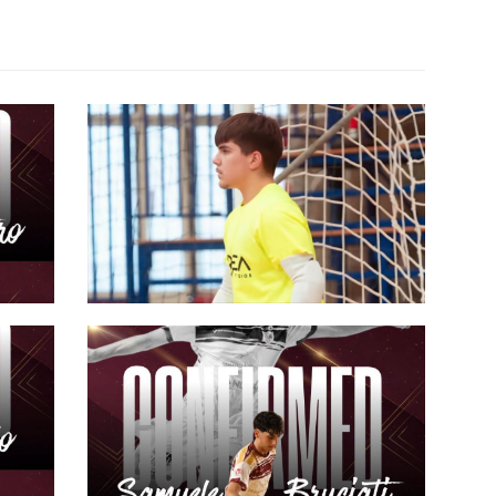
#futsalmercato, OR Reggio Emilia:
r
Tommaso Albori sale a bordo.