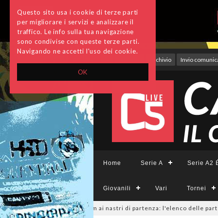
Questo sito usa i cookie di terze parti
per migliorare i servizi e analizzare il
traffico. Le info sulla tua navigazione
sono condivise con queste terze parti.
Navigando ne accetti l'uso dei cookie.
Accedi
Archivio
Invio comunica
OK
Home
Serie A
Serie A2 É
Giovanili
Vari
Tornei
nile, sono 14 i team ai nastri di partenza: l'elenco delle partecipanti la