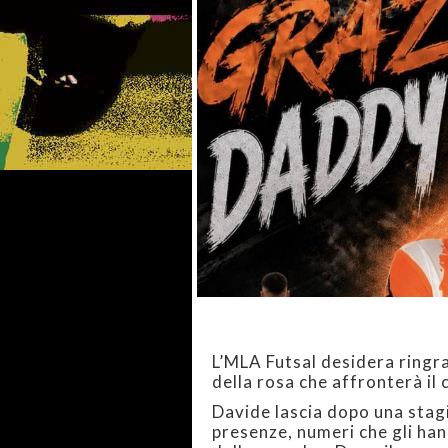
L’MLA Futsal desidera ringr
della rosa che affronterà i
Davide lascia dopo una stagi
presenze, numeri che gli ha