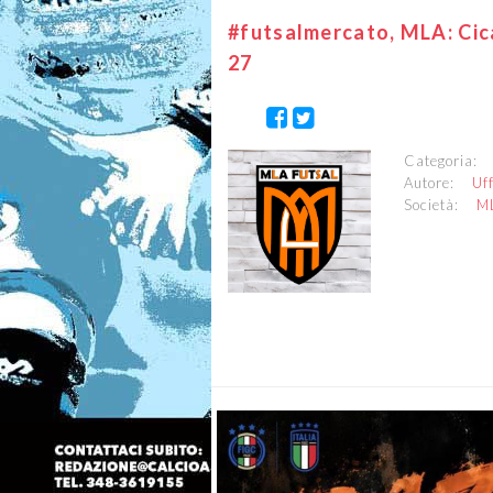
#futsalmercato, MLA: Cica
27
Categoria
Autore:
Uf
Società:
M