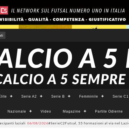
ti
lite
Serie A2
Serie B
Femminile
Serie C1
Nazionale
Video
Magazine
Partite Odierne
ziali
06/08/2026
#SerieC2Futsal, 55 formazioni al via nel Lazio: la lista