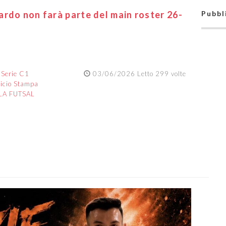
rdo non farà parte del main roster 26-
Pubbl
:
Serie C1
03/06/2026 Letto 299 volte
ficio Stampa
LA FUTSAL