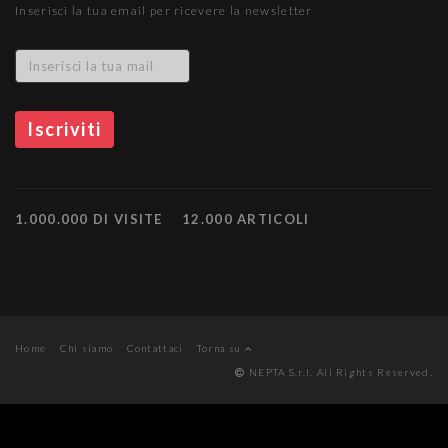
Inserisci la tua email per ricevere la newsletter
1.000.000 DI VISITE
12.000 ARTICOLI
Home
Chi siamo
Contattaci
Torna su
NEPTA S.r.l. All Rights Reserved.