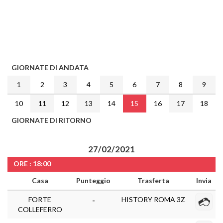
GIORNATE DI ANDATA
1
2
3
4
5
6
7
8
9
10
11
12
13
14
15
16
17
18
GIORNATE DI RITORNO
27/02/2021
ORE : 18:00
Casa
Punteggio
Trasferta
Invia
FORTE
HISTORY ROMA 3Z
-
COLLEFERRO