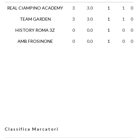
REAL CIAMPINO ACADEMY
3
3.0
1
1
0
TEAM GARDEN
3
3.0
1
1
0
HISTORY ROMA 3Z
0
0.0
1
0
0
AMB FROSINONE
0
0.0
1
0
0
Classifica Marcatori