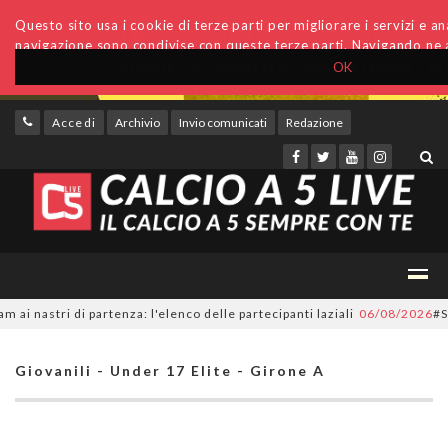
Questo sito usa i cookie di terze parti per migliorare i servizi e anal
navigazione sono condivise con queste terze parti. Navigando ne a
OK
Accedi
Archivio
Invio comunicati
Redazione
astri di partenza: l'elenco delle partecipanti laziali
06/08/2026
#SerieC
Giovanili - Under 17 Elite - Girone A