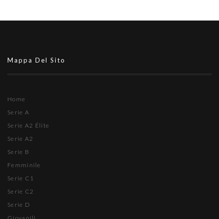
Mappa Del Sito
Home
Serie A
Serie A2 Élite
Serie A2
Serie B
Femminile
Serie C1
Serie C2
Serie D
Giovanili