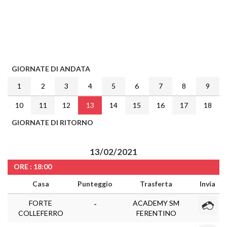
GIORNATE DI ANDATA
1
2
3
4
5
6
7
8
9
10
11
12
13
14
15
16
17
18
GIORNATE DI RITORNO
13/02/2021
ORE : 18:00
Casa
Punteggio
Trasferta
Invia
FORTE
ACADEMY SM
-
COLLEFERRO
FERENTINO