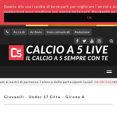
Questo sito usa i cookie di terze parti per migliorare i servizi e anal
navigazione sono condivise con queste terze parti. Navigando ne a
OK
Accedi
Archivio
Invio comunicati
Redazione
astri di partenza: l'elenco delle partecipanti laziali
06/08/2026
#Serie
Giovanili - Under 17 Elite - Girone A