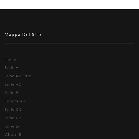
Mappa Del Sito
Home
Serie A
Serie A2 Élite
Serie A2
Serie B
Femminile
Serie C1
Serie C2
Serie D
Giovanili