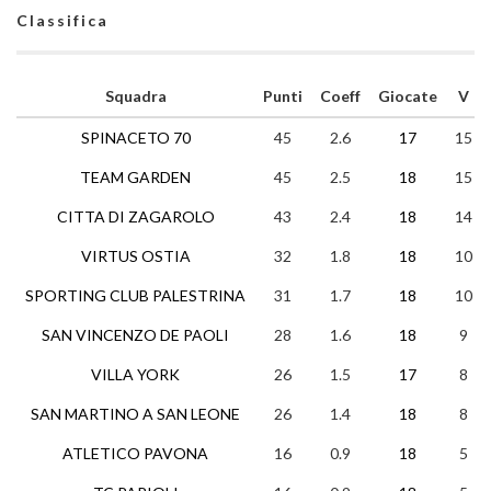
Classifica
Squadra
Punti
Coeff
Giocate
V
SPINACETO 70
45
2.6
17
15
TEAM GARDEN
45
2.5
18
15
CITTA DI ZAGAROLO
43
2.4
18
14
VIRTUS OSTIA
32
1.8
18
10
SPORTING CLUB PALESTRINA
31
1.7
18
10
SAN VINCENZO DE PAOLI
28
1.6
18
9
VILLA YORK
26
1.5
17
8
SAN MARTINO A SAN LEONE
26
1.4
18
8
ATLETICO PAVONA
16
0.9
18
5