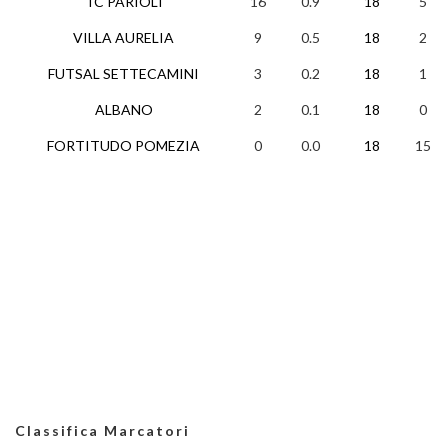
TC PARIOLI
16
0.9
18
5
VILLA AURELIA
9
0.5
18
2
FUTSAL SETTECAMINI
3
0.2
18
1
ALBANO
2
0.1
18
0
FORTITUDO POMEZIA
0
0.0
18
15
Classifica Marcatori