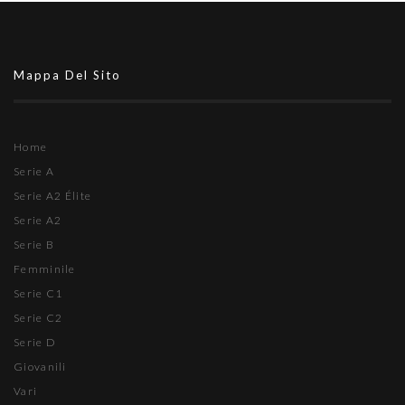
Mappa Del Sito
Home
Serie A
Serie A2 Élite
Serie A2
Serie B
Femminile
Serie C1
Serie C2
Serie D
Giovanili
Vari