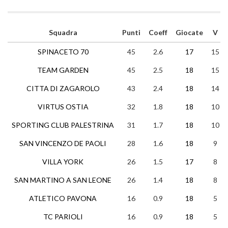
Squadra
Punti
Coeff
Giocate
V
SPINACETO 70
45
2.6
17
15
TEAM GARDEN
45
2.5
18
15
CITTA DI ZAGAROLO
43
2.4
18
14
VIRTUS OSTIA
32
1.8
18
10
SPORTING CLUB PALESTRINA
31
1.7
18
10
SAN VINCENZO DE PAOLI
28
1.6
18
9
VILLA YORK
26
1.5
17
8
SAN MARTINO A SAN LEONE
26
1.4
18
8
ATLETICO PAVONA
16
0.9
18
5
TC PARIOLI
16
0.9
18
5