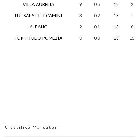
VILLA AURELIA
9
0.5
18
2
FUTSAL SETTECAMINI
3
0.2
18
1
ALBANO
2
0.1
18
0
FORTITUDO POMEZIA
0
0.0
18
15
Classifica Marcatori