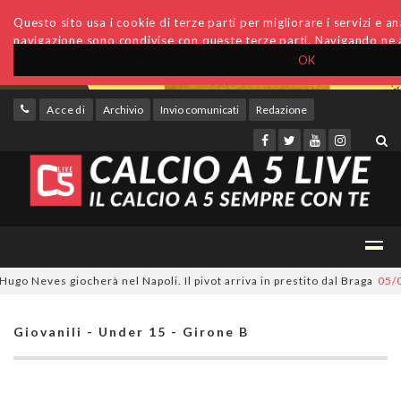
Questo sito usa i cookie di terze parti per migliorare i servizi e anal
navigazione sono condivise con queste terze parti. Navigando ne a
OK
Accedi
Archivio
Invio comunicati
Redazione
 Neves giocherà nel Napoli. Il pivot arriva in prestito dal Braga
05/08/2
Giovanili - Under 15 - Girone B