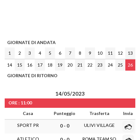
GIORNATE DI ANDATA
1
2
3
4
5
6
7
8
9
10
11
12
13
14
15
16
17
18
19
20
21
22
23
24
25
26
GIORNATE DI RITORNO
14/05/2023
ORE : 11:00
Casa
Punteggio
Trasferta
Invia
SPORT PR
ULIVI VILLAGE
0 - 0
ATLETICO
ROMA TEAM SQ
0 - 0