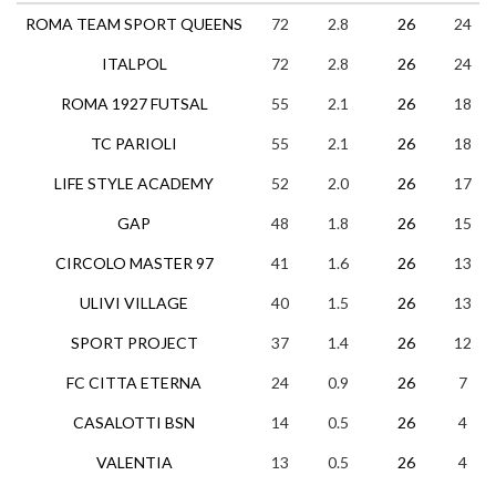
ROMA TEAM SPORT QUEENS
72
2.8
26
24
ITALPOL
72
2.8
26
24
ROMA 1927 FUTSAL
55
2.1
26
18
TC PARIOLI
55
2.1
26
18
LIFE STYLE ACADEMY
52
2.0
26
17
GAP
48
1.8
26
15
CIRCOLO MASTER 97
41
1.6
26
13
ULIVI VILLAGE
40
1.5
26
13
SPORT PROJECT
37
1.4
26
12
FC CITTA ETERNA
24
0.9
26
7
CASALOTTI BSN
14
0.5
26
4
VALENTIA
13
0.5
26
4