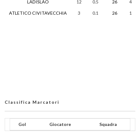
LADISLAO
12
0.5
26
4
ATLETICO CIVITAVECCHIA
3
0.1
26
1
Classifica Marcatori
Gol
Giocatore
Squadra