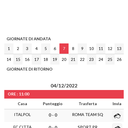
GIORNATE DI ANDATA
1
2
3
4
5
6
7
8
9
10
11
12
13
14
15
16
17
18
19
20
21
22
23
24
25
26
GIORNATE DI RITORNO
04/12/2022
ORE : 11:00
Casa
Punteggio
Trasferta
Invia
ITALPOL
ROMA TEAM SQ
0 - 0
FC CITTA
SPORT PR
0 - 0